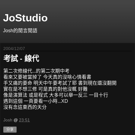
JoStudio
Josh的閒言閒語
2004/12/07
考試 - 線代
第二次修線代...的第二次期中考
看來又要被當掉了 今天真的沒啥心情看書
手又痛的要命 明天中午要考試了耶 書到現在還沒翻開
實在是不想三修 可是真的對他沒輒 好難
像是演算法 或是程式 大多可以舉一反三 一目十行
遇到這個 一頁要看一小時...XD
沒有念這東西的天分
Josh
@
23:51
分享