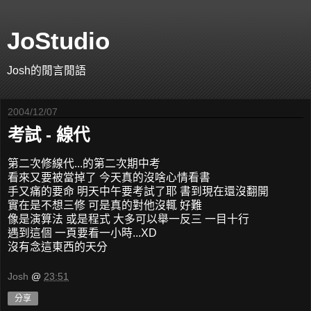
JoStudio
Josh的閒言閒語
2004/12/07
考試 - 線代
第二次修線代...的第二次期中考
看來又要被當掉了 今天真的沒啥心情看書
手又痛的要命 明天中午要考試了耶 書到現在還沒翻開
實在是不想三修 可是真的對他沒輒 好難
像是演算法 或是程式 大多可以舉一反三 一目十行
遇到這個 一頁要看一小時...XD
沒有念這東西的天分
Josh
@
23:51
分享