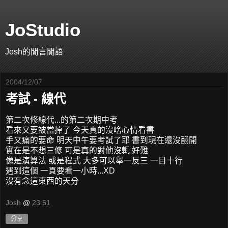
JoStudio
Josh的閒言閒語
2004/12/07
考試 - 線代
第二次修線代...的第二次期中考
看來又要被當掉了 今天真的沒啥心情看書
手又痛的要命 明天中午要考試了耶 書到現在還沒翻開
實在是不想三修 可是真的對他沒輒 好難
像是演算法 或是程式 大多可以舉一反三 一目十行
遇到這個 一頁要看一小時...XD
沒有念這東西的天分
Josh
@
23:51
分享