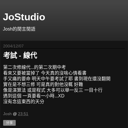
JoStudio
Josh的閒言閒語
2004/12/07
考試 - 線代
第二次修線代...的第二次期中考
看來又要被當掉了 今天真的沒啥心情看書
手又痛的要命 明天中午要考試了耶 書到現在還沒翻開
實在是不想三修 可是真的對他沒輒 好難
像是演算法 或是程式 大多可以舉一反三 一目十行
遇到這個 一頁要看一小時...XD
沒有念這東西的天分
Josh
@
23:51
分享