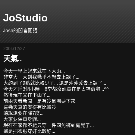
JoStudio
Josh的閒言閒語
2004/12/27
天氣..
今天一早上起來就在下大雨...
非常大 大到我幾乎不想去上課了...
大約到了9點就比較少了... 還是沖沖感去上課了...
今天才睡3個小時 6堂都沒翹實在是太神奇啦...^^
然後現在又在下雨了...
前兩天看新聞 是有冷氣團要下來
這幾天真的變得有比較冷
聽說還要在降7度...
大家要保重身體...
現在在家都不能只穿一件四角褲到處晃了...
還是把衣服穿好比較好...