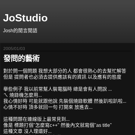
JoStudio
Josh的閒言閒語
2005/01/03
發問的藝術
對於問一個問題 我想大部分的人 都會很熱心的去幫忙解答
但是 提問者也必須去提供應該有的資訊 以及應有的態度
舉些例子 我以前常幫人裝電腦時 總是會有人問說 ...
ㄟ 燒錄機怎麼用...
我心情好時 可能就跟他說 先裝個燒錄軟體 然後趴啦趴啦...
心情不好時 頂多就回一句 打開來 放進去...
這種問題在連線版上最常見到...
像是 標題打個"怎麼寫c++" 然後內文就寫個"as title"
這種文章 沒人理還好...