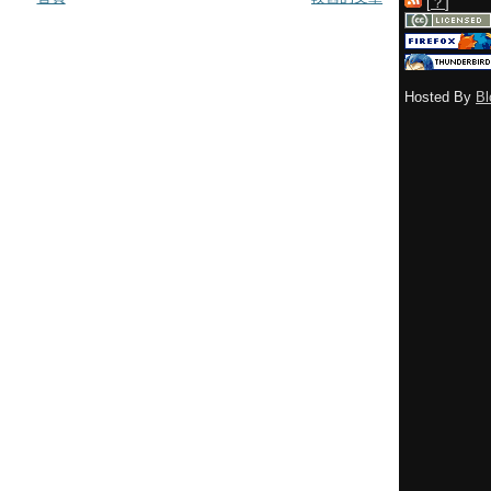
[
？
]
Hosted By
Bl