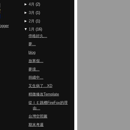
►
4月
(
2
)
►
3月
(
1
)
►
2月
(
1
)
ogger
▼
1月
(
16
)
停格好久...
夢...
blog
放寒假...
夢境...
持續中...
又生病了...XD
稍微修改Template
從ＩＥ跳槽FireFox的理
由...
台灣空照圖
期末考週