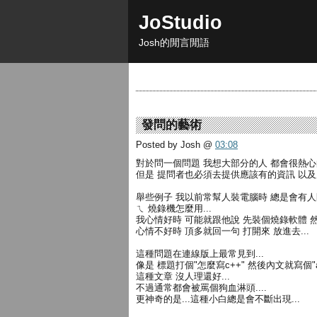
JoStudio
Josh的閒言閒語
發問的藝術
Posted by Josh
@
03:08
對於問一個問題 我想大部分的人 都會很熱
但是 提問者也必須去提供應該有的資訊 以
舉些例子 我以前常幫人裝電腦時 總是會有人問說
ㄟ 燒錄機怎麼用...
我心情好時 可能就跟他說 先裝個燒錄軟體 然
心情不好時 頂多就回一句 打開來 放進去...
這種問題在連線版上最常見到...
像是 標題打個"怎麼寫c++" 然後內文就寫個"as t
這種文章 沒人理還好...
不過通常都會被罵個狗血淋頭....
更神奇的是...這種小白總是會不斷出現...