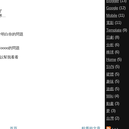
Blogger
(13)
Google
(12)
了
Mobile
(11)
...
電影
(11)
Template
(9)
會明白你的問題
日劇
(8)
分析
(6)
oooo的問題
棒球
(6)
可以幫我看看
Home
(5)
SVN
(5)
硬體
(5)
趣味
(5)
遊戲
(5)
Wiki
(4)
動畫
(3)
夢
(3)
台灣
(2)
首頁
較舊的文章