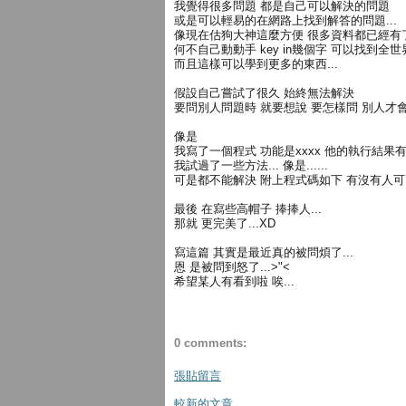
我覺得很多問題 都是自己可以解決的問題
或是可以輕易的在網路上找到解答的問題...
像現在估狗大神這麼方便 很多資料都已經有
何不自己動動手 key in幾個字 可以找到全世界
而且這樣可以學到更多的東西...
假設自己嘗試了很久 始終無法解決
要問別人問題時 就要想說 要怎樣問 別人才
像是
我寫了一個程式 功能是xxxx 他的執行結果有
我試過了一些方法... 像是......
可是都不能解決 附上程式碼如下 有沒有人
最後 在寫些高帽子 捧捧人...
那就 更完美了...XD
寫這篇 其實是最近真的被問煩了...
恩 是被問到怒了...>"<
希望某人有看到啦 唉...
0 comments:
張貼留言
較新的文章