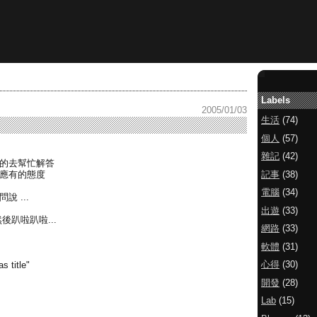
Labels
2005/01/03
生活
(74)
個人
(57)
雜記
(42)
心的去幫忙解答
記事
(38)
及應有的態度
電腦
(34)
 ...
出遊
(33)
後趴啦趴啦...
網路
(33)
軟體
(31)
心得
(30)
itle"
開發
(28)
Lab
(15)