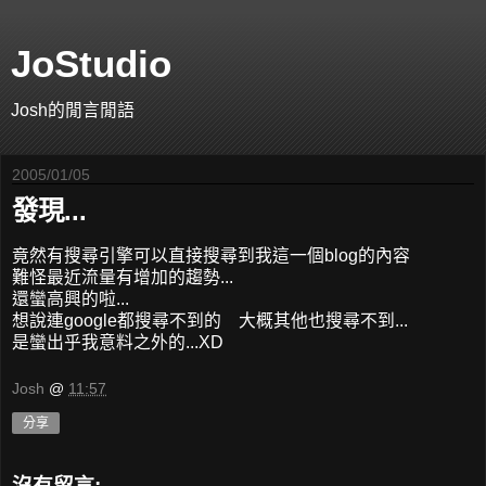
JoStudio
Josh的閒言閒語
2005/01/05
發現...
竟然有搜尋引擎可以直接搜尋到我這一個blog的內容
難怪最近流量有增加的趨勢...
還蠻高興的啦...
想說連google都搜尋不到的 大概其他也搜尋不到...
是蠻出乎我意料之外的...XD
Josh
@
11:57
分享
沒有留言: