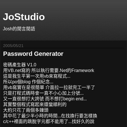
JoStudio
Josh的閒言閒語
2005/05/21
Password Generator
密碼產生器 V1.0
用VB.net寫的 所以執行需要.Net的Framework
這是我生平第一次用vb來寫程式...
所以po個blog 作個紀念...
用vb寫實在是很簡單 介面拉一拉就完工一半了
只是打程式碼時會一直不小心加上分號...
又一直很想打大誇號 而不想打begin end...
其實整個程式寫起來還蠻順利的
大約只花了兩個多鐘頭
其中花了最少半小時的時間...在找換行要怎樣換
c/c++裡面的跳脫字元都不能用了...找好久的說