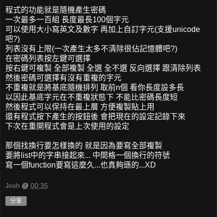
程式的功能就是隨機產生密碼
一次最多一百組 長度最長100個字元
可以使用大小寫英文及數字 再加上自訂字元(支援unicode
吧?)
列表沒有上限(一次產生太多不清除很佔記憶體吧?)
在密碼列表按左鍵可選擇
按右鍵可複製 全部複製 全選 全不選 反向選擇 跟清除列表
然後密碼可選擇有沒有重複的字元
不重複就是將基底隨機排列 取前n個 看你長度設多長
以因此基底字元在不重複狀態下 不能比密碼長度短
然後程式可以保持在最上層 方便複製貼上用
還有程式按下產生的按鈕後 會把現在的設定記錄下來
下次在重開程式會是上次使用的設定
那個找換行要怎樣換的 就是因為要寫全部複製
要將list中的字串接起來... 中間格一個換行的符號
寫一個function要寫這麼久...也真夠遜的...XD
Josh
@
00:35
分享