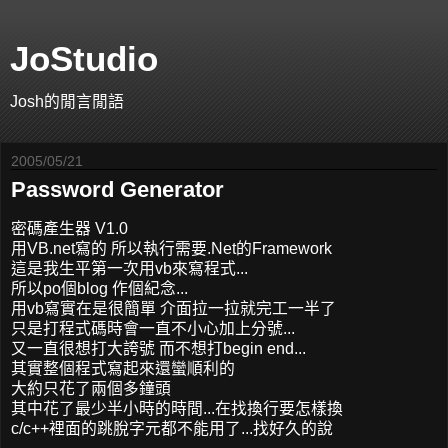
JoStudio
Josh的閒言閒語
2005/05/21
Password Generator
密碼產生器 V1.0
用VB.net寫的 所以執行需要.Net的Framework
這是我生平第一次用vb來寫程式...
所以po個blog 作個紀念...
用vb寫實在是很簡單 介面拉一拉就完工一半了
只是打程式碼時會一直不小心加上分號...
又一直很想打大誇號 而不想打begin end...
其實整個程式寫起來還蠻順利的
大約只花了兩個多鐘頭
其中花了最少半小時的時間...在找換行要怎樣換
c/c++裡面的跳脫字元都不能用了...找好久的說