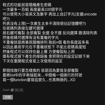
程式的功能就是隨機產生密碼
一次最多一百組 長度最長100個字元
可以使用大小寫英文及數字 再加上自訂字元(支援unicode
吧?)
列表沒有上限(一次產生太多不清除很佔記憶體吧?)
在密碼列表按左鍵可選擇
按右鍵可複製 全部複製 全選 全不選 反向選擇 跟清除列表
然後密碼可選擇有沒有重複的字元
不重複就是將基底隨機排列 取前n個 看你長度設多長
以因此基底字元在不重複狀態下 不能比密碼長度短
然後程式可以保持在最上層 方便複製貼上用
還有程式按下產生的按鈕後 會把現在的設定記錄下來
下次在重開程式會是上次使用的設定
那個找換行要怎樣換的 就是因為要寫全部複製
要將list中的字串接起來... 中間格一個換行的符號
寫一個function要寫這麼久...也真夠遜的...XD
Josh
@
00:35
分享