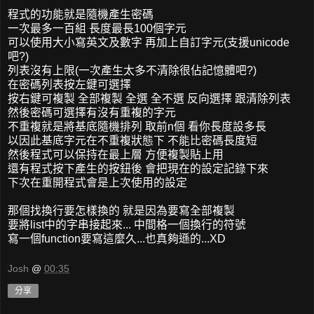
程式的功能就是隨機產生密碼
一次最多一百組 長度最長100個字元
可以使用大小寫英文及數字 再加上自訂字元(支援unicode
吧?)
列表沒有上限(一次產生太多不清除很佔記憶體吧?)
在密碼列表按左鍵可選擇
按右鍵可複製 全部複製 全選 全不選 反向選擇 跟清除列表
然後密碼可選擇有沒有重複的字元
不重複就是將基底隨機排列 取前n個 看你長度設多長
以因此基底字元在不重複狀態下 不能比密碼長度短
然後程式可以保持在最上層 方便複製貼上用
還有程式按下產生的按鈕後 會把現在的設定記錄下來
下次在重開程式會是上次使用的設定
那個找換行要怎樣換的 就是因為要寫全部複製
要將list中的字串接起來... 中間格一個換行的符號
寫一個function要寫這麼久...也真夠遜的...XD
Josh
@
00:35
分享