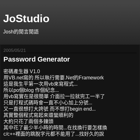
JoStudio
Josh的閒言閒語
2005/05/21
Password Generator
密碼產生器 V1.0
用VB.net寫的 所以執行需要.Net的Framework
這是我生平第一次用vb來寫程式...
所以po個blog 作個紀念...
用vb寫實在是很簡單 介面拉一拉就完工一半了
只是打程式碼時會一直不小心加上分號...
又一直很想打大誇號 而不想打begin end...
其實整個程式寫起來還蠻順利的
大約只花了兩個多鐘頭
其中花了最少半小時的時間...在找換行要怎樣換
c/c++裡面的跳脫字元都不能用了...找好久的說