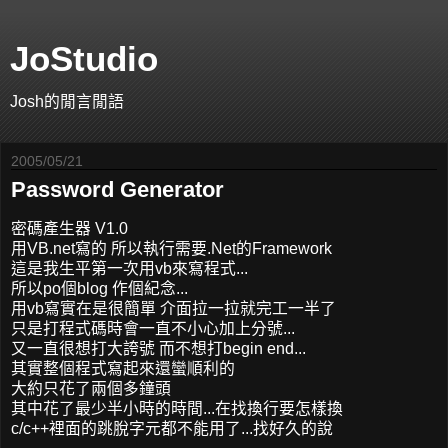
JoStudio
Josh的閒言閒語
2005/05/21
Password Generator
密碼產生器 V1.0
用VB.net寫的 所以執行需要.Net的Framework
這是我生平第一次用vb來寫程式...
所以po個blog 作個紀念...
用vb寫實在是很簡單 介面拉一拉就完工一半了
只是打程式碼時會一直不小心加上分號...
又一直很想打大誇號 而不想打begin end...
其實整個程式寫起來還蠻順利的
大約只花了兩個多鐘頭
其中花了最少半小時的時間...在找換行要怎樣換
c/c++裡面的跳脫字元都不能用了...找好久的說