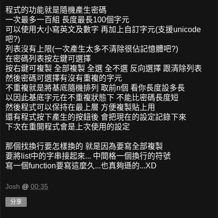
程式的功能就是隨機產生密碼
一次最多一百組 長度最長100個字元
可以使用大小寫英文及數字 再加上自訂字元(支援unicode
吧?)
列表沒有上限(一次產生太多不清除很佔記憶體吧?)
在密碼列表按左鍵可選擇
按右鍵可複製 全部複製 全選 全不選 反向選擇 跟清除列表
然後密碼可選擇有沒有重複的字元
不重複就是將基底隨機排列 取前n個 看你長度設多長
以因此基底字元在不重複狀態下 不能比密碼長度短
然後程式可以保持在最上層 方便複製貼上用
還有程式按下產生的按鈕後 會把現在的設定記錄下來
下次在重開程式會是上次使用的設定
那個找換行要怎樣換的 就是因為要寫全部複製
要將list中的字串接起來... 中間格一個換行的符號
寫一個function要寫這麼久...也真夠遜的...XD
Josh
@
00:35
分享