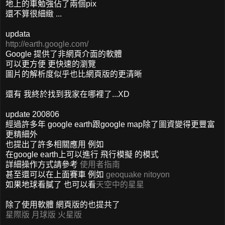
地上的車勉強佔了兩個pix
還不算很細緻 ...
updata
http://earth.google.com/
Google 提供了非網頁介面的軟體
可以更方便 更快速的瀏覽
圖片的解析度似乎也比網頁版的更清晰
還有 我終於找到我家在哪裡了...XD
update 200806
經過許多年 google earth跟google map除了圖資變得更豐富
更精細外
也提出了許多相關應用 例如
在google earth上可以進行 飛行模擬 的模式
詳細操作方式請參考
使用者指南
甚至還可以在上面賽車 例如
geoquake
nitoyon
如果地球看膩了 也可以看
天空中的星星
除了使用軟體 網頁版的也提共了
星際版
月球版
火星版