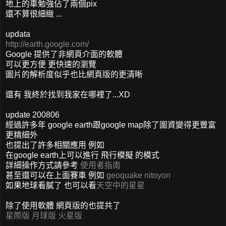
地上的車勉強佔了兩個pix
還不算很細緻 ...
updata
http://earth.google.com/
Google 提供了非網頁介面的軟體
可以更方便 更快速的瀏覽
圖片的解析度似乎也比網頁版的更清晰
還有 我終於找到我家在哪裡了...XD
update 200806
經過許多年 google earth跟google map除了圖資變得更豐富
更精細外
也提出了許多相關應用 例如
在google earth上可以進行 飛行模擬 的模式
詳細操作方式請參考
使用者指南
甚至還可以在上面賽車 例如
geoquake
nitoyon
如果地球看膩了 也可以看
天空中的星星
除了使用軟體 網頁版的也提共了
星際版
月球版
火星版