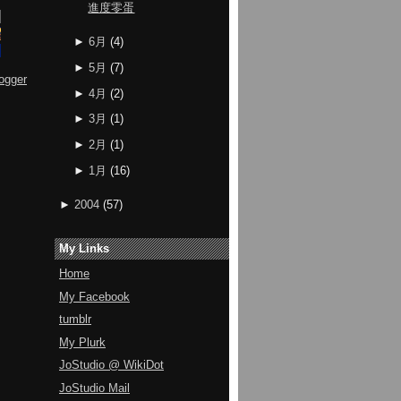
進度零蛋
►
6月
(
4
)
►
5月
(
7
)
ogger
►
4月
(
2
)
►
3月
(
1
)
►
2月
(
1
)
►
1月
(
16
)
►
2004
(
57
)
My Links
Home
My Facebook
tumblr
My Plurk
JoStudio @ WikiDot
JoStudio Mail