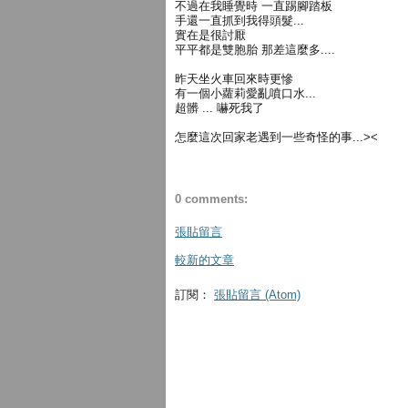
不過在我睡覺時 一直踢腳踏板
手還一直抓到我得頭髮...
實在是很討厭
平平都是雙胞胎 那差這麼多....
昨天坐火車回來時更慘
有一個小蘿莉愛亂噴口水...
超髒 ... 嚇死我了
怎麼這次回家老遇到一些奇怪的事...><
0 comments:
張貼留言
較新的文章
訂閱：
張貼留言 (Atom)