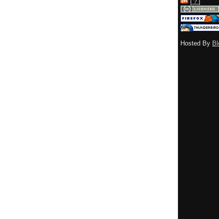
[
？
]
Hosted By
Bl