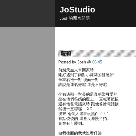
JoStudio
Josh的閒言閒語
蘿莉
Posted by Josh
@
06:45
前幾天坐火車回家時...
剛好遇到了兩對小蘿莉的雙胞胎
坐我右邊一對 後面一對...
該說是運氣好呢 還是不好呢
坐右邊那一對長的還真的蠻可愛的
坐在他們爸媽的腿上 一直喊著把拔
還有他爸電話來時 跟他爸搶電話接
然後一直嘟嘴 ...XD
後來 兩個人還在玩黑白ㄔㄟˋ
有點傻傻的 還會反應慢半拍...
實在有可愛到..
做我後面的我就沒看仔細