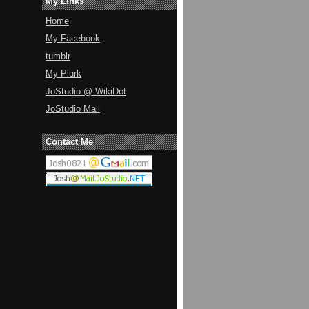
My Links
Home
My Facebook
tumblr
My Plurk
JoStudio @ WikiDot
JoStudio Mail
Contact Me