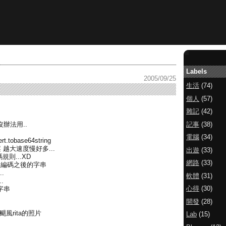
Labels
2005/09/25
生活
(74)
個人
(57)
雜記
(42)
記事
(38)
辦法用..
電腦
(34)
base64string
 越大速度慢好多...
出遊
(33)
規則...XD
網路
(33)
去處理編碼之後的字串
.
軟體
(31)
.
心得
(30)
字串
開發
(28)
颶風rita的照片
Lab
(15)