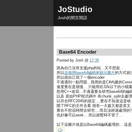
JoStudio
Josh的閒言閒語
Base64 Encoder
Posted by Josh
@
17:35
因為自己沒有支援php的站...又不想架...
所以
這個用base64編碼來顯示圖片
的方式就沒
所以就自己寫了一個encoder
不過遇到一點問題...我用的是C#內建的Convert.to
速度實在是很慢... 只能用在32k以下的小檔案
想用C++改寫...不過還要去研究base64的編碼
以及 原始PHP程式碼中 有chunk_split
以符合RFC2045的規定....實在不知道這是啥..
開了RFC的文件去看 很長一大篇又都是英文..
實在不想花時間去研究....而且沒經過處理的
也好像可以work... 所以就暫時不管了...
以下這圖片就是以Base64編碼處理的... 這是