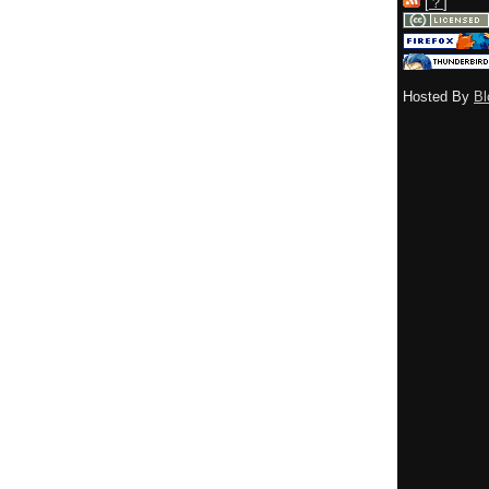
[
？
]
Hosted By
Bl