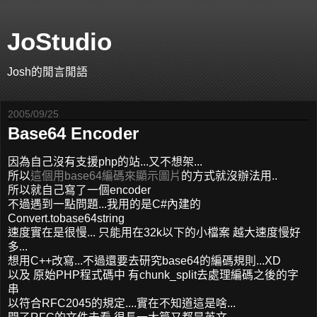
JoStudio
Josh的閒言閒語
2005/09/25
Base64 Encoder
因為自己沒有支援php的站...又不想架...
所以
這個用base64編碼來顯示圖片
的方式就沒辦法用..
所以就自己寫了一個encoder
不過遇到一點問題...我用的是C#內建的
Convert.tobase64string
速度實在是很慢... 只能用在32k以下的小檔案 越大速度慢好
多...
想用C++改寫...不過還要去研究base64的編碼規則...XD
以及 原始PHP程式碼中 有chunk_split去處理編碼之後的字
串
以符合RFC2045的規定....實在不知道這是啥...