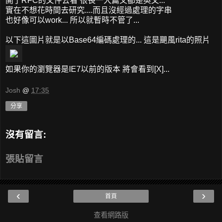
開了RFC的文件去看 很長一大篇又都是英文...
實在不想花時間去研究....而且沒經過處理的字串
也好像可以work... 所以就暫時不管了...
以下這圖片就是以Base64編碼處理的... 這是颶風rita的照片
如果你的瀏覽器是IE7以前的版本 將會看到[X]...
Josh
@
17:35
分享
沒有留言:
張貼留言
‹
›
首頁
查看網路版