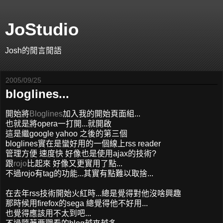
JoStudio
Josh的閒言閒語
2005/09/25
bloglines...
開始將
Bloglines
加入我的開始頁面組...
也就是將opera一打開...就開啟
這是繼google yahoo 之後的第三個
bloglines實在是蠻好用的一個線上rss reader
管理方便 速度快 好像也是使用ajax的技術?
跟
rojo
比起來 好像又更實用了點...
不過rojo有tag的功能...其實有點難以取捨...
在去年rss技術開始火紅時...總是覺得對他沒啥興趣
那時候用firefox的sega 總覺得他不好用...
也覺得應該用不太到吧...