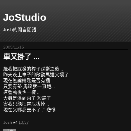
JoStudio
Josh的閒言閒語
2005/11/15
車又掛了 ...
繼我把踩發的桿子踩斷之後...
昨天晚上車子的啟動馬達又壞了...
現在無論鑰匙是否有插
只要有墊 馬達就一直跑...
連發動後也一樣 ...
大概是淋到雨了 短路了
害我只能把電瓶拔掉...
現在又哪都去不了了 悲慘
Josh
@
10:37