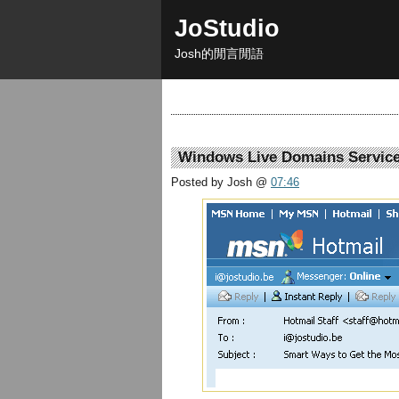
JoStudio
Josh的閒言閒語
Windows Live Domains Servic
Posted by Josh
@
07:46