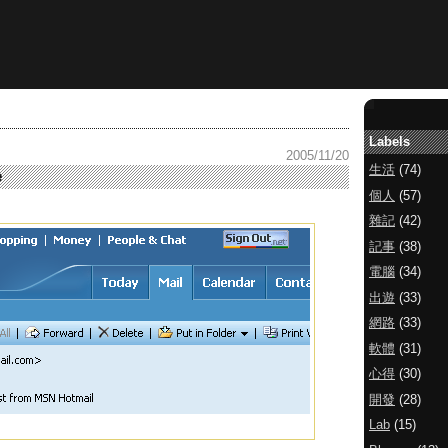
Labels
2005/11/20
生活
(74)
e
個人
(57)
雜記
(42)
記事
(38)
電腦
(34)
出遊
(33)
網路
(33)
軟體
(31)
心得
(30)
開發
(28)
Lab
(15)