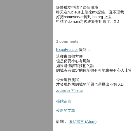
終於成功申請了這個服務
昨天在nucleus上修改mx記錄一直不理我
好把nameserver轉到 hn.org 上去
申請了domain之後終於有用處了...XD
1 comments:
ExpoFrontier
提到...
這種東西很方便
但是仍要小心有風險
如果是懂駭客技術的話
網域沒有鎖定的位址很有可能會被有心人士當
今天進行測試
才發現外國網域的問題也是層出不窮 XD
2008/8/26 下午6:10
張貼留言
較新的文章
訂閱：
張貼留言 (Atom)