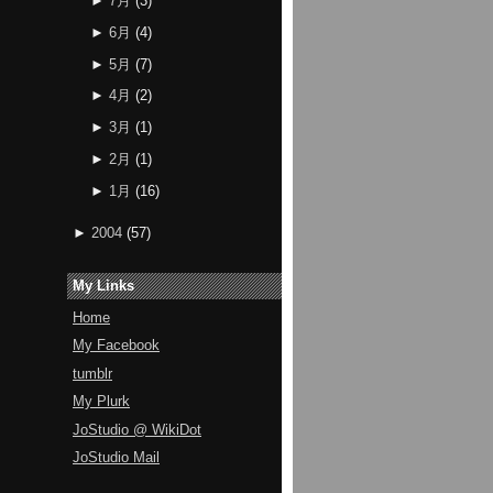
►
7月
(
3
)
►
6月
(
4
)
►
5月
(
7
)
►
4月
(
2
)
►
3月
(
1
)
►
2月
(
1
)
►
1月
(
16
)
►
2004
(
57
)
My Links
Home
My Facebook
tumblr
My Plurk
JoStudio @ WikiDot
JoStudio Mail