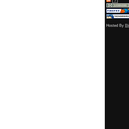
[
？
]
Hosted By
Bl