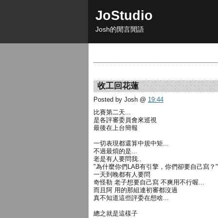
JoStudio
Josh的閒言閒語
收工回花蓮
Posted by Josh
@
19:44
比賽第二天...
是各評審委員會來巡視
最後在上台簡報
一切表現都還算中規中矩...
不過最煩的是...
老是有人要問我..
"為什麼你們LAB有引擎，你們卻要自己寫？"
一天到晚都有人要問
奇怪勒 老子想要自己寫 不爽用不行喔...
而且阿 用的那組連初審都沒過
真不知道這些評委在想啥...
總之就是這樣子