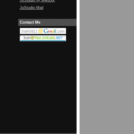
JoStudio @ WikiDot
JoStudio Mail
Contact Me