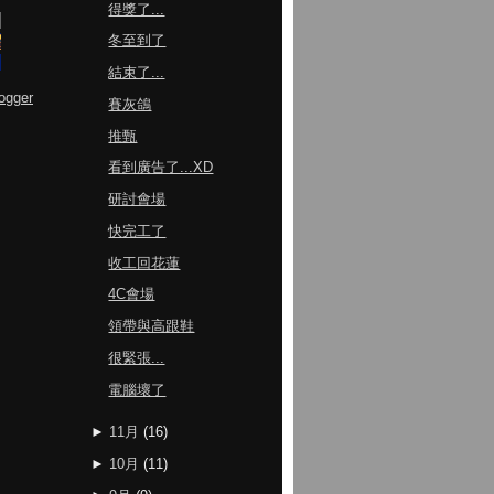
得獎了...
冬至到了
結束了...
ogger
賽灰鴿
推甄
看到廣告了...XD
研討會場
快完工了
收工回花蓮
4C會場
領帶與高跟鞋
很緊張...
電腦壞了
►
11月
(
16
)
►
10月
(
11
)