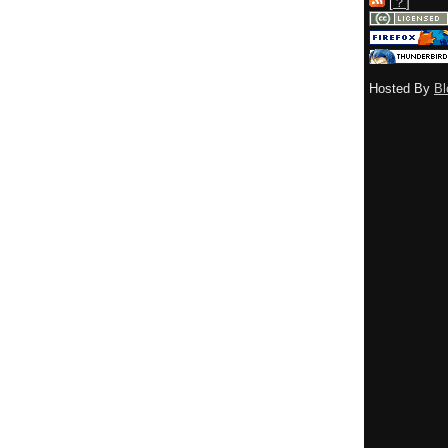
[
？
]
Hosted By
Bl