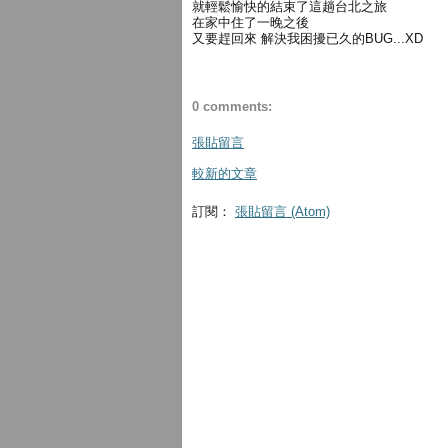
就輕鬆愉快的結束了這趟台北之旅
在家中住了一晚之後
又要趕回來 解決我困擾已久的BUG...XD
0 comments:
張貼留言
較新的文章
訂閱：
張貼留言 (Atom)