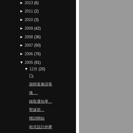
►
2013
(
6
)
►
2011
(
2
)
►
2010
(
3
)
►
2009
(
42
)
►
2008
(
36
)
►
2007
(
50
)
►
2006
(
76
)
▼
2005
(
91
)
▼
12月
(
20
)
I''s
謝師宴兼請客
痛....
錄取通知單...
聖誕節...
體訓開始
程式設計的夢