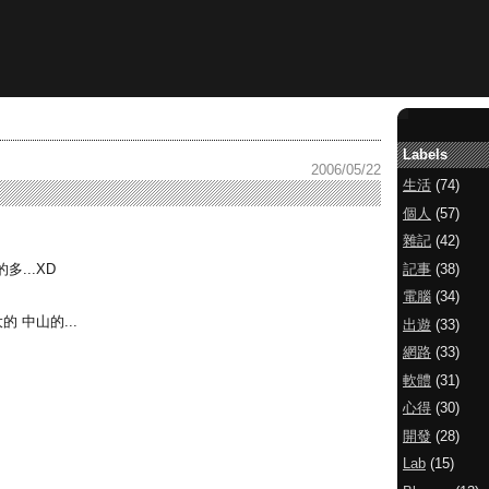
Labels
2006/05/22
生活
(74)
個人
(57)
雜記
(42)
記事
(38)
...XD
電腦
(34)
 中山的...
出遊
(33)
網路
(33)
軟體
(31)
心得
(30)
開發
(28)
Lab
(15)