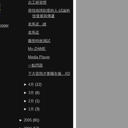
志工研習營
尋找地球刻度的人-試論科
技發展與傳遞
老馬盃...續
ogger
老馬盃
圖形特效測試
My-ZHiME
Media Player
一點問題
下大雷雨才要曬衣服...XD
►
4月
(
12
)
►
3月
(
6
)
►
2月
(
1
)
►
1月
(
3
)
►
2005
(
91
)