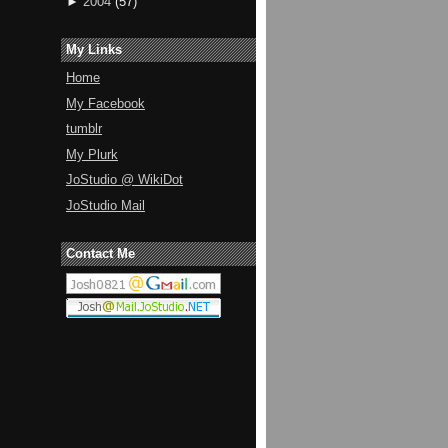
►
2004
(
57
)
My Links
Home
My Facebook
tumblr
My Plurk
JoStudio @ WikiDot
JoStudio Mail
Contact Me