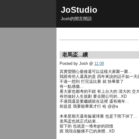
JoStudio
Josh的閒言閒語
老馬盃...續
Posted by Josh
@
11:08
其實蠻開心最後還可以這樣大家聚一聚...
我跟有些人還真的是 四年來說的話不如一天的多
不過一想到 打完這比賽 就 快畢業了
有一點感傷...
看大家也都考的不錯 有上台大的 清大的 交大的
有些做好人生規劃 要去開公司的...XD
不過我還是要繼續留在這裡 還有兩年...
前提是 我要能畢業才行 哈 @@a
本來星期天還有躲避球賽 也是下雨下掉了...
老馬盃也就正式結束...
留下的 也就是一堆奇妙的回憶
跟 我現在酸痛不已的身體...XD