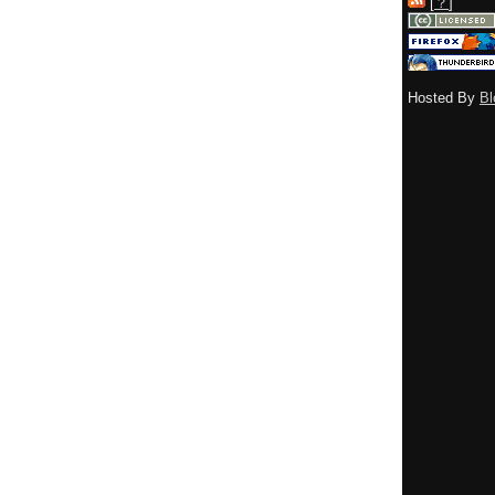
[
？
]
Hosted By
Bl