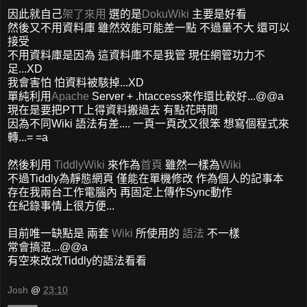
因此就自己
架了來用
選的是
DokuWiki
主要是好看
然後又不用資料庫 雖然效能可能差一點 不過量不大 還可以
接受
不用資料庫是因為 這資料庫不是我管 現任網管功力不
足...XD
我會害怕 怕資料被駭掉...XD
單純利用
Apache
Server + .htaccess來作還比較好...@@a
現在是要把PTT上得資料搬過去 有點花時間
因為不同Wiki 語法有差.... 一頁一頁改又很笨 想寫個程式來
轉...= =a
然後利用
TiddlyWiki
來作為
首頁
雖然一樣為
Wiki
不過Tiddly為靜態網頁 僅能在單機修改 作為個人的記事本
存在我兩台工作電腦內 再固定上傳作Sync動作
在紀錄事情上很方便...
目前唯一缺點是 兩套
Wiki
所使用的
語法
不一樣
常會搞混...@@a
有空來改改Tiddly的語法看看
Josh
@
23:10