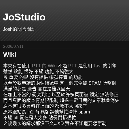
JoStudio
Josh的閒言閒語
2006/07/11
Wiki
本來有在使用
PTT 的
Wiki
不過
PTT
是使用
Tavi
的引擎
雖然 效能 恨好 不過 功能 不夠強大
最 重要 的是 沒有提供 帳號控管 的功能
以至於我申請的兩個帳號中 有一個完全被 SPAM 所擊倒
滿滿的都是 廣告 實在是難以回天
在加上不當的 衝突判定 以至於許多頁面被 鎖定 無法修正
而且頁面的版本有期限限制 超過一定日期的文章就會消失
原本有很多資料在上面的 都救不太回來了
原本跟站長 in2 有聯絡 請他幫忙清掉 spam
不過 ptt 實在是人太多 站長們都很忙...
之後幾次的請求都沒下文...XD 實在不知道要怎辦勒