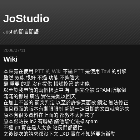
JoStudio
Josh的閒言閒語
2006/07/11
Wiki
本來有在使用
PTT 的
Wiki
不過
PTT
是使用
Tavi
的引擎
雖然 效能 恨好 不過 功能 不夠強大
最 重要 的是 沒有提供 帳號控管 的功能
以至於我申請的兩個帳號中 有一個完全被 SPAM 所擊倒
滿滿的都是 廣告 實在是難以回天
在加上不當的 衝突判定 以至於許多頁面被 鎖定 無法修正
而且頁面的版本有期限限制 超過一定日期的文章就會消失
原本有很多資料在上面的 都救不太回來了
原本跟站長 in2 有聯絡 請他幫忙清掉 spam
不過 ptt 實在是人太多 站長們都很忙...
之後幾次的請求都沒下文...XD 實在不知道要怎辦勒