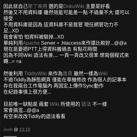
因此就自己
架了來用
選的是
DokuWiki
主要是好看
然後又不用資料庫 雖然效能可能差一點 不過量不大 還可以
接受
不用資料庫是因為 這資料庫不是我管 現任網管功力不
足...XD
我會害怕 怕資料被駭掉...XD
單純利用
Apache
Server + .htaccess來作還比較好...@@a
現在是要把PTT上得資料搬過去 有點花時間
因為不同Wiki 語法有差.... 一頁一頁改又很笨 想寫個程式來
轉...= =a
然後利用
TiddlyWiki
來作為
首頁
雖然一樣為
Wiki
不過Tiddly為靜態網頁 僅能在單機修改 作為個人的記事本
存在我兩台工作電腦內 再固定上傳作Sync動作
在紀錄事情上很方便...
目前唯一缺點是 兩套
Wiki
所使用的
語法
不一樣
常會搞混...@@a
有空來改改Tiddly的語法看看
Josh
@
23:10