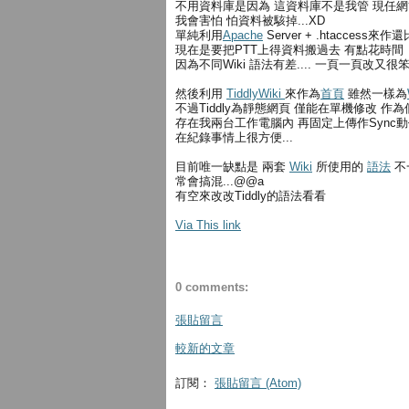
不用資料庫是因為 這資料庫不是我管 現任網管
我會害怕 怕資料被駭掉...XD
單純利用
Apache
Server + .htaccess來作
現在是要把PTT上得資料搬過去 有點花時間
因為不同Wiki 語法有差.... 一頁一頁改又很笨
然後利用
TiddlyWiki
來作為
首頁
雖然一樣為
不過Tiddly為靜態網頁 僅能在單機修改 作
存在我兩台工作電腦內 再固定上傳作Sync
在紀錄事情上很方便...
目前唯一缺點是 兩套
Wiki
所使用的
語法
不
常會搞混...@@a
有空來改改Tiddly的語法看看
Via This link
0 comments:
張貼留言
較新的文章
訂閱：
張貼留言 (Atom)