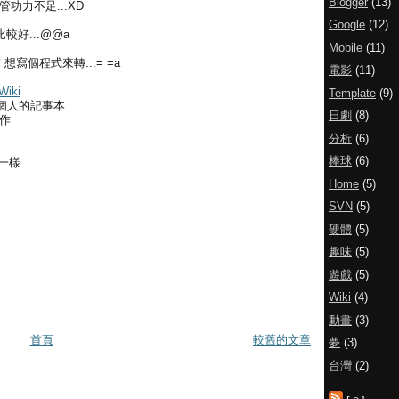
Blogger
(13)
功力不足...XD
Google
(12)
還比較好...@@a
Mobile
(11)
 想寫個程式來轉...= =a
電影
(11)
Wiki
Template
(9)
為個人的記事本
日劇
(8)
動作
分析
(6)
棒球
(6)
一樣
Home
(5)
SVN
(5)
硬體
(5)
趣味
(5)
遊戲
(5)
Wiki
(4)
動畫
(3)
首頁
較舊的文章
夢
(3)
台灣
(2)