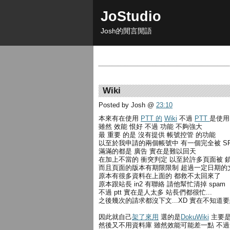
JoStudio
Josh的閒言閒語
Wiki
Posted by Josh
@
23:10
本來有在使用
PTT 的
Wiki
不過
PTT
是使
雖然 效能 恨好 不過 功能 不夠強大
最 重要 的是 沒有提供 帳號控管 的功能
以至於我申請的兩個帳號中 有一個完全被 SP
滿滿的都是 廣告 實在是難以回天
在加上不當的 衝突判定 以至於許多頁面被 
而且頁面的版本有期限限制 超過一定日期的
原本有很多資料在上面的 都救不太回來了
原本跟站長 in2 有聯絡 請他幫忙清掉 spam
不過 ptt 實在是人太多 站長們都很忙...
之後幾次的請求都沒下文...XD 實在不知道
因此就自己
架了來用
選的是
DokuWiki
主要
然後又不用資料庫 雖然效能可能差一點 不過