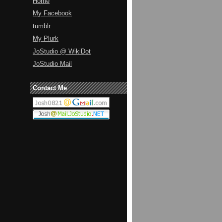
Home
My Facebook
tumblr
My Plurk
JoStudio @ WikiDot
JoStudio Mail
Contact Me