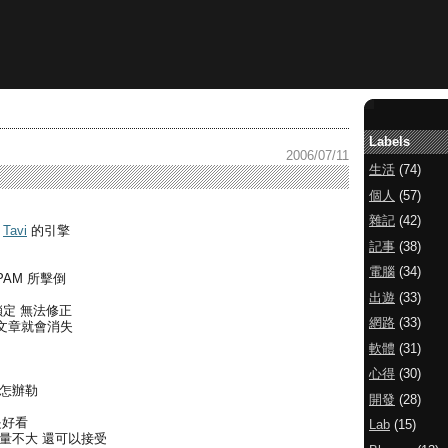
Labels
2006/07/11
生活
(74)
個人
(57)
雜記
(42)
用
Tavi
的引擎
記事
(38)
電腦
(34)
AM 所擊倒
出遊
(33)
鎖定 無法修正
網路
(33)
文章就會消失
軟體
(31)
心得
(30)
要怎辦勒
開發
(28)
是好看
Lab
(15)
量不大 還可以接受