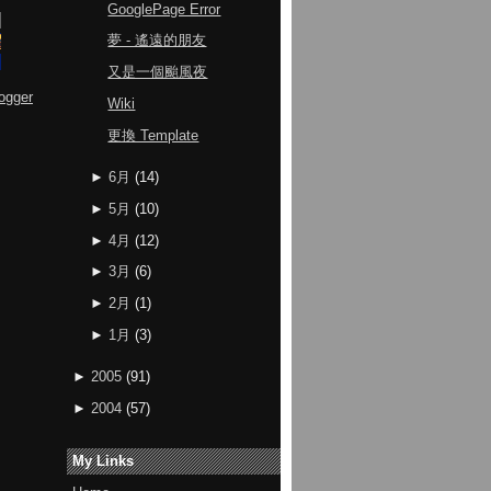
GooglePage Error
夢 - 遙遠的朋友
又是一個颱風夜
ogger
Wiki
更換 Template
►
6月
(
14
)
►
5月
(
10
)
►
4月
(
12
)
►
3月
(
6
)
►
2月
(
1
)
►
1月
(
3
)
►
2005
(
91
)
►
2004
(
57
)
My Links