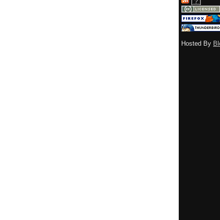
[
？
]
Hosted By
Bl