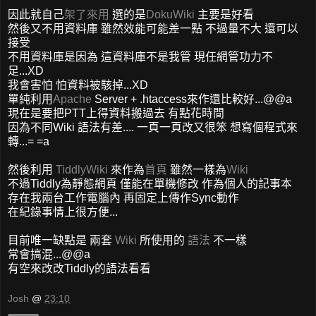
因此就自己
架了來用
選的是
DokuWiki
主要是好看
然後又不用資料庫 雖然效能可能差一點 不過量不大 還可以
接受
不用資料庫是因為 這資料庫不是我管 現任網管功力不
足...XD
我會害怕 怕資料被駭掉...XD
單純利用
Apache
Server + .htaccess來作還比較好...@@a
現在是要把PTT上得資料搬過去 有點花時間
因為不同Wiki 語法有差.... 一頁一頁改又很笨 想寫個程式來
轉...= =a
然後利用
TiddlyWiki
來作為
首頁
雖然一樣為
Wiki
不過Tiddly為靜態網頁 僅能在單機修改 作為個人的記事本
存在我兩台工作電腦內 再固定上傳作Sync動作
在紀錄事情上很方便...
目前唯一缺點是 兩套
Wiki
所使用的
語法
不一樣
常會搞混...@@a
有空來改改Tiddly的語法看看
Josh
@
23:10