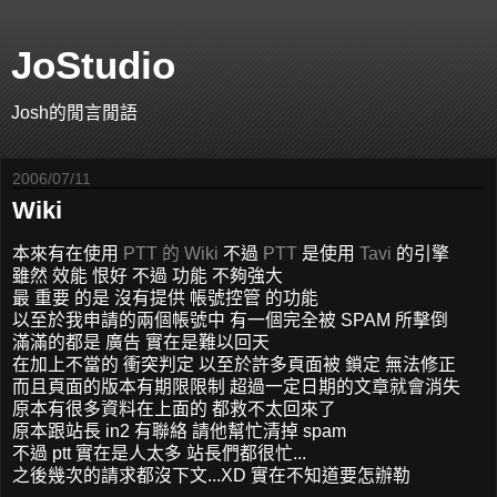
JoStudio
Josh的閒言閒語
2006/07/11
Wiki
本來有在使用
PTT 的
Wiki
不過
PTT
是使用
Tavi
的引擎
雖然 效能 恨好 不過 功能 不夠強大
最 重要 的是 沒有提供 帳號控管 的功能
以至於我申請的兩個帳號中 有一個完全被 SPAM 所擊倒
滿滿的都是 廣告 實在是難以回天
在加上不當的 衝突判定 以至於許多頁面被 鎖定 無法修正
而且頁面的版本有期限限制 超過一定日期的文章就會消失
原本有很多資料在上面的 都救不太回來了
原本跟站長 in2 有聯絡 請他幫忙清掉 spam
不過 ptt 實在是人太多 站長們都很忙...
之後幾次的請求都沒下文...XD 實在不知道要怎辦勒