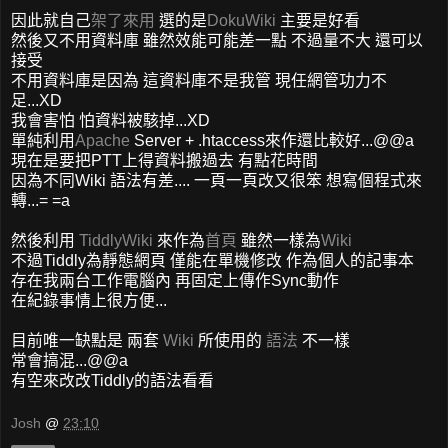
因此就自己
架了來用
選的是
DokuWiki
主要是好看
然後又不用資料庫 雖然效能可能差一點 不過量不大 還可以
接受
不用資料庫是因為 這資料庫不是我管 現任網管功力不
足...XD
我會害怕 怕資料被駭掉...XD
單純利用
Apache
Server + .htaccess來作還比較好...@@a
現在是要把PTT上得資料搬過去 有點花時間
因為不同Wiki 語法有差.... 一頁一頁改又很笨 想寫個程式來
轉...= =a
然後利用
TiddlyWiki
來作為
首頁
雖然一樣為
Wiki
不過Tiddly為靜態網頁 僅能在單機修改 作為個人的記事本
存在我兩台工作電腦內 再固定上傳作Sync動作
在紀錄事情上很方便...
目前唯一缺點是 兩套
Wiki
所使用的
語法
不一樣
常會搞混...@@a
有空來改改Tiddly的語法看看
Josh
@
23:10