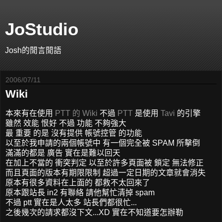
JoStudio
Josh的閒言閒語
2006/07/11
Wiki
本來有在使用
PTT 的
Wiki
不過
PTT
是使用
Tavi
的引擎
雖然 效能 恨好 不過 功能 不夠強大
最 重要 的是 沒有提供 帳號控管 的功能
以至於我申請的兩個帳號中 有一個完全被 SPAM 所擊倒
滿滿的都是 廣告 實在是難以回天
在加上不當的 衝突判定 以至於許多頁面被 鎖定 無法修正
而且頁面的版本有期限限制 超過一定日期的文章就會消失
原本有很多資料在上面的 都救不太回來了
原本跟站長 in2 有聯絡 請他幫忙清掉 spam
不過 ptt 實在是人太多 站長們都很忙...
之後幾次的請求都沒下文...XD 實在不知道要怎辦勒