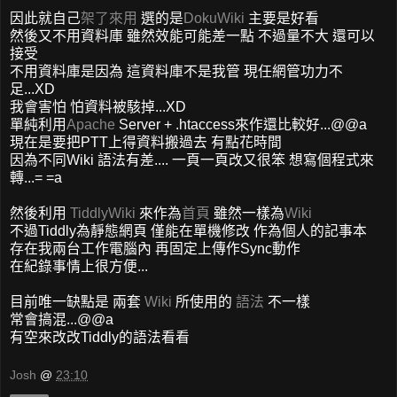
因此就自己
架了來用
選的是
DokuWiki
主要是好看
然後又不用資料庫 雖然效能可能差一點 不過量不大 還可以
接受
不用資料庫是因為 這資料庫不是我管 現任網管功力不
足...XD
我會害怕 怕資料被駭掉...XD
單純利用
Apache
Server + .htaccess來作還比較好...@@a
現在是要把PTT上得資料搬過去 有點花時間
因為不同Wiki 語法有差.... 一頁一頁改又很笨 想寫個程式來
轉...= =a
然後利用
TiddlyWiki
來作為
首頁
雖然一樣為
Wiki
不過Tiddly為靜態網頁 僅能在單機修改 作為個人的記事本
存在我兩台工作電腦內 再固定上傳作Sync動作
在紀錄事情上很方便...
目前唯一缺點是 兩套
Wiki
所使用的
語法
不一樣
常會搞混...@@a
有空來改改Tiddly的語法看看
Josh
@
23:10