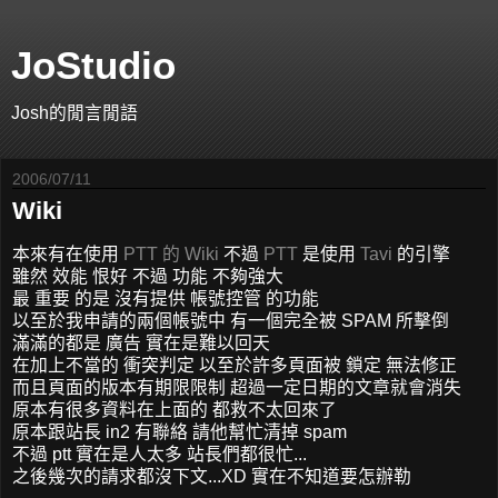
JoStudio
Josh的閒言閒語
2006/07/11
Wiki
本來有在使用
PTT 的
Wiki
不過
PTT
是使用
Tavi
的引擎
雖然 效能 恨好 不過 功能 不夠強大
最 重要 的是 沒有提供 帳號控管 的功能
以至於我申請的兩個帳號中 有一個完全被 SPAM 所擊倒
滿滿的都是 廣告 實在是難以回天
在加上不當的 衝突判定 以至於許多頁面被 鎖定 無法修正
而且頁面的版本有期限限制 超過一定日期的文章就會消失
原本有很多資料在上面的 都救不太回來了
原本跟站長 in2 有聯絡 請他幫忙清掉 spam
不過 ptt 實在是人太多 站長們都很忙...
之後幾次的請求都沒下文...XD 實在不知道要怎辦勒