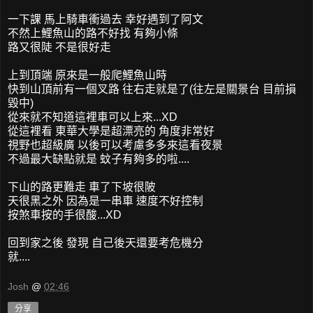
一下課 馬上騎車衝過去 幸好遇到了阿文
不然上鯉魚山的路不好找 有夠小條
路又很陡 不是很好走
上到頂端 原來是一般爬鯉魚山時
快到山頂前有一個叉路 往右走就是了(往左是關景台 目前損
毀中)
從來就不知道這裡車可以上來...XD
從這裡看 東華大學是超漂亮的 角度非常好
視野也超級廣 以後可以考慮多多來這看夜景
不過最大缺點就是 蚊子有夠多的啦....
下山的路更難走 車了下坡很陂
天很黑之外 因為是一串車 速度不好控制
按煞車按的手很酸...XD
回到家之後 發現 自己後天還要考危機分
就....
Josh
@
02:46
分享