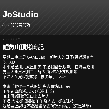
JoStudio
Josh的閒言閒語
2006/08/02
鯉魚山頂烤肉記
星期二晚上是 GAMELab 一起烤肉的日子(最近還真會
吃...XD)
本來是星期六或星期天 不過我回台北 就一直坳要延期
有些人也是星期二才能去 所以就決定改期啦
不過大師兄就抱歉啦...被拋棄了...>///<
本來活動從一早就開始 先去買烤肉用品
下午到白豹溪玩水 (荖溪 上游)
晚上再殺到鯉魚山上去烤肉...
不過 大家都很懶啦 下午沒人去...都在睡吧
我是要上課啦 不然還蠻想去玩玩水的說...(這是嘴砲)