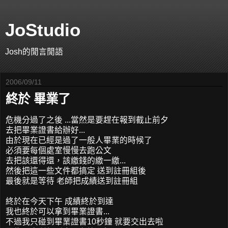
JoStudio
Josh的閒言閒語
2006/09/11
終於 畢業了
危機分過了之後 ...當然是要趕在報到截止前夕
去把畢業證書給辦好...
由於現在已經是過了一般人畢業的時候了
必須要每個處室慢慢去跑公文
去把該還得還，該繳錢的繳一繳...
然後把這一些文件都搞定 送到註冊組後
最後就是等待 老師把成績送到註冊組
終於在今天下午 成績終於到達
我也終於可以拿到畢業證書...
不過我只碰到畢業證書10秒鐘 就要交出去啦