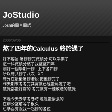
JoStudio
Josh的閒言閒語
2006/09/06
熬了四年的Calculus 終於過了
好不容易 暑修修完微積分 可以畢業了
這一科微積分熬了我整整四年...
剛好一個學期一修...上下各四修
所以總共修了八次...XD
總算在最後暑修階段 把他修完了...
昨天期末考考完其實就已經蠻篤定了吧...
感覺都蠻好寫的 考完就有一種放送的感覺..
不過今天去拿考卷時 還是蠻緊張的
在辦公室前等了很久....
也恭喜有跟我一起修的各位