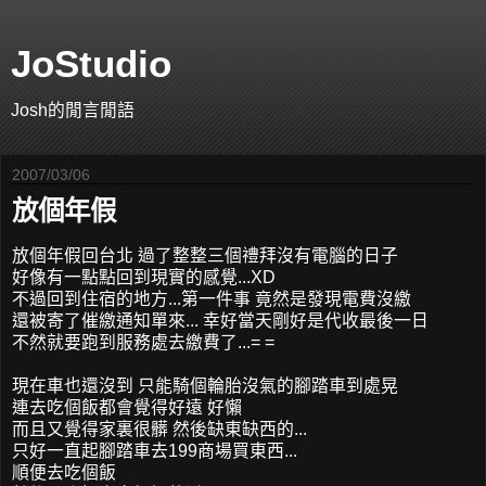
JoStudio
Josh的閒言閒語
2007/03/06
放個年假
放個年假回台北 過了整整三個禮拜沒有電腦的日子
好像有一點點回到現實的感覺...XD
不過回到住宿的地方...第一件事 竟然是發現電費沒繳
還被寄了催繳通知單來... 幸好當天剛好是代收最後一日
不然就要跑到服務處去繳費了...= =
現在車也還沒到 只能騎個輪胎沒氣的腳踏車到處晃
連去吃個飯都會覺得好遠 好懶
而且又覺得家裏很髒 然後缺東缺西的...
只好一直起腳踏車去199商場買東西...
順便去吃個飯