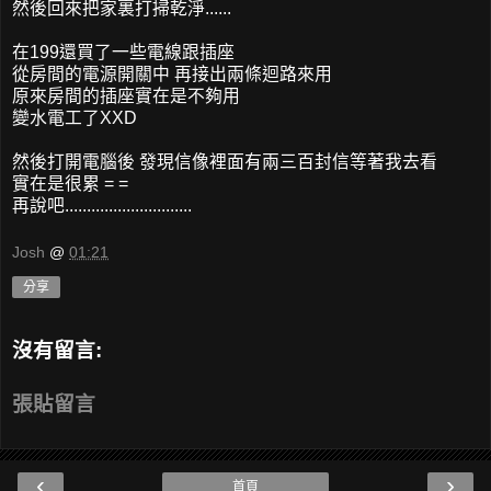
然後回來把家裏打掃乾淨......
在199還買了一些電線跟插座
從房間的電源開關中 再接出兩條迴路來用
原來房間的插座實在是不夠用
變水電工了XXD
然後打開電腦後 發現信像裡面有兩三百封信等著我去看
實在是很累 = =
再說吧.............................
Josh
@
01:21
分享
沒有留言:
張貼留言
‹
›
首頁