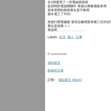
在199還買了一些電線跟插座
從房間的電源開關中 再接出兩條迴路來用
原來房間的插座實在是不夠用
變水電工了XXD
然後打開電腦後 發現信像裡面有兩三百封信
實在是很累 = =
再說吧.............................
Labels:
生活
,
個人
,
記事
0 comments:
張貼留言
較新的文章
訂閱：
張貼留言 (Atom)