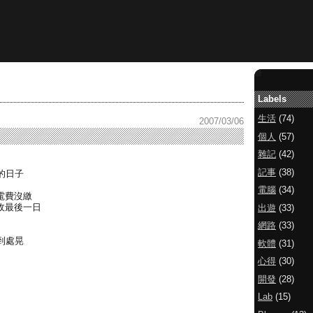
Labels
生活
(74)
2007/03/06
個人
(57)
雜記
(42)
記事
(38)
的日子
電腦
(34)
電費沒繳
代收最後一日
出遊
(33)
網路
(33)
到處晃
軟體
(31)
心得
(30)
開發
(28)
Lab
(15)