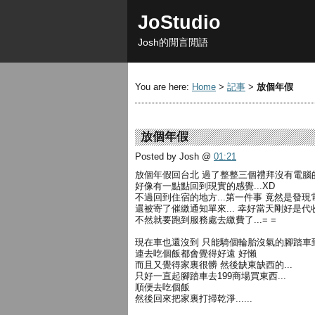
JoStudio
Josh的閒言閒語
You are here:
Home
>
記事
>
放個年假
放個年假
Posted by Josh
@
01:21
放個年假回台北 過了整整三個禮拜沒有電腦
好像有一點點回到現實的感覺...XD
不過回到住宿的地方...第一件事 竟然是發現
還被寄了催繳通知單來... 幸好當天剛好是
不然就要跑到服務處去繳費了...= =
現在車也還沒到 只能騎個輪胎沒氣的腳踏車
連去吃個飯都會覺得好遠 好懶
而且又覺得家裏很髒 然後缺東缺西的...
只好一直起腳踏車去199商場買東西...
順便去吃個飯
然後回來把家裏打掃乾淨......