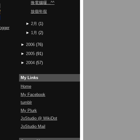
換電腦囉...^^
放個年假
►
2月
(
1
)
ogger
►
1月
(
2
)
►
2006
(
76
)
►
2005
(
91
)
►
2004
(
57
)
My Links
Home
My Facebook
tumblr
My Plurk
JoStudio @ WikiDot
JoStudio Mail