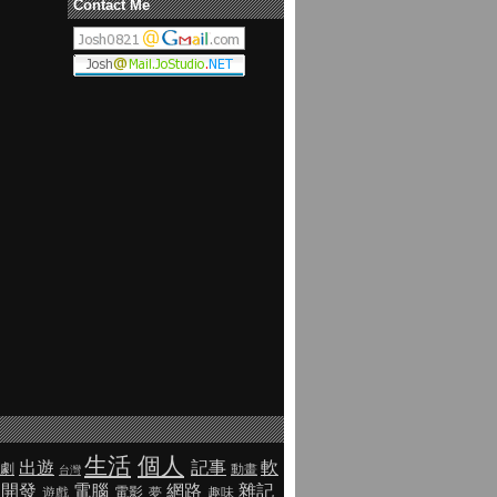
Contact Me
生活
個人
出遊
記事
軟
劇
動畫
台灣
開發
電腦
網路
雜記
電影
遊戲
夢
趣味