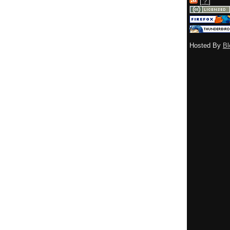
[
？
]
Hosted By
Bl