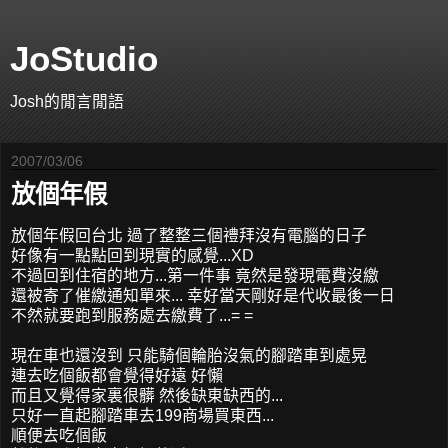
JoStudio
Josh的閒言閒語
2007/03/06
放個年假
放個年假回台北 過了整整三個禮拜沒有電腦的日子
好像有一點點回到現實的感覺...XD
不過回到住宿的地方...第一件事 竟然是發現電費沒繳
還被寄了催繳通知單來... 幸好當天剛好是代收最後一日
不然就要跑到服務處去繳費了...= =
現在車也還沒到 只能騎個輪胎沒氣的腳踏車到處晃
連去吃個飯都會覺得好遠 好懶
而且又覺得家裏很髒 然後缺東缺西的...
只好一直起腳踏車去199商場買東西...
順便去吃個飯