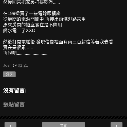
然後回來把家裏打掃乾淨......
在199還買了一些電線跟插座
從房間的電源開關中 再接出兩條迴路來用
原來房間的插座實在是不夠用
變水電工了XXD
然後打開電腦後 發現信像裡面有兩三百封信等著我去看
實在是很累 = =
再說吧.............................
Josh
@
01:21
分享
沒有留言:
張貼留言
‹
›
首頁