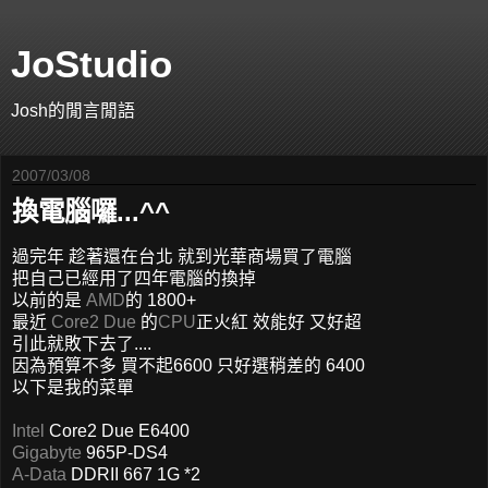
JoStudio
Josh的閒言閒語
2007/03/08
換電腦囉...^^
過完年 趁著還在台北 就到光華商場買了電腦
把自己已經用了四年電腦的換掉
以前的是
AMD
的 1800+
最近
Core2 Due
的
CPU
正火紅 效能好 又好超
引此就敗下去了....
因為預算不多 買不起6600 只好選稍差的 6400
以下是我的菜單
Intel
Core2 Due E6400
Gigabyte
965P-DS4
A-Data
DDRII 667 1G *2