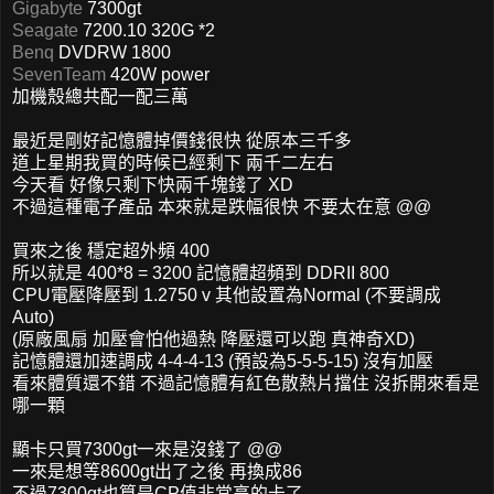
Gigabyte
7300gt
Seagate
7200.10 320G *2
Benq
DVDRW 1800
SevenTeam
420W power
加機殼總共配一配三萬
最近是剛好記憶體掉價錢很快 從原本三千多
道上星期我買的時候已經剩下 兩千二左右
今天看 好像只剩下快兩千塊錢了 XD
不過這種電子產品 本來就是跌幅很快 不要太在意 @@
買來之後 穩定超外頻 400
所以就是 400*8 = 3200 記憶體超頻到 DDRII 800
CPU電壓降壓到 1.2750 v 其他設置為Normal (不要調成
Auto)
(原廠風扇 加壓會怕他過熱 降壓還可以跑 真神奇XD)
記憶體還加速調成 4-4-4-13 (預設為5-5-5-15) 沒有加壓
看來體質還不錯 不過記憶體有紅色散熱片擋住 沒拆開來看是
哪一顆
顯卡只買7300gt一來是沒錢了 @@
一來是想等8600gt出了之後 再換成86
不過7300gt也算是CP值非常高的卡了