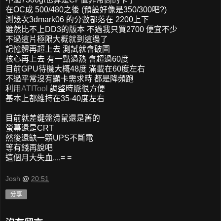
在OC成 500/480之後 (預設好像是350/300吧?)
測幾次3dmark06 的分數都落在 2200上下
雖然比不上DD3的版本 不過我只買2700 便宜不少
不過這片極限大概就到這邊了
記憶體再超上去 測試就會破圖
核心再上去 有一點過熱 會超過60度
目前GPU待機大概48度 滿載在60度左右
不過平常沒有顯卡需求時 都是降頻跑
利用
ATITool
調整時脈很方便
基本上都維持在35-40度左右
目前就差鍵盤滑鼠還是舊的
螢幕還是CRT
然後還缺一顆UPS不斷電
等有錢再說吧
這個月大失血....= =
Josh
@
20:51
分享