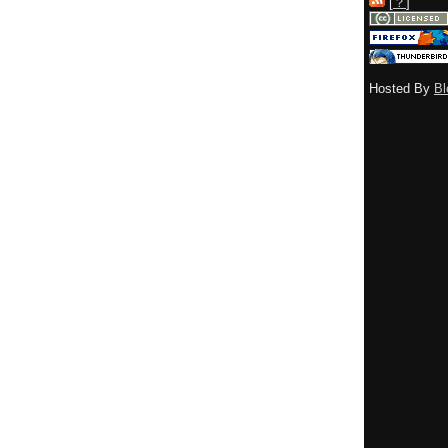
[
？
]
Hosted By
Bl