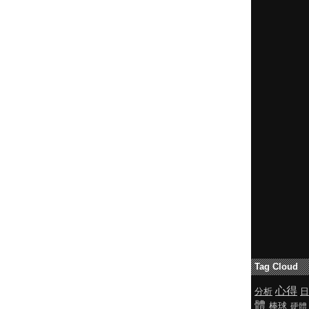
Tag Cloud
心得
分析
日
體
棒球
硬體