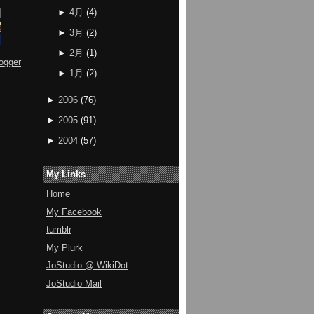
►
4月
(
4
)
►
3月
(
2
)
►
2月
(
1
)
ogger
►
1月
(
2
)
►
2006
(
76
)
►
2005
(
91
)
►
2004
(
57
)
My Links
Home
My Facebook
tumblr
My Plurk
JoStudio @ WikiDot
JoStudio Mail