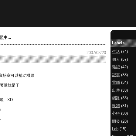
中...
Labels
生活
(74)
2007/08/20
個人
(57)
雜記
(42)
記事
(38)
實驗室可以補助機票
電腦
(34)
跟著做就是了
出遊
(33)
網路
(33)
..XD
軟體
(31)
海
心得
(30)
外
開發
(28)
Lab
(15)