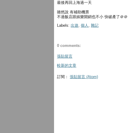
最後再回上海過一天
雖然說 有補助機票
不過飯店跟娛樂開銷也不小 快破產了＠＠
Labels:
出遊
,
個人
,
雜記
0 comments:
張貼留言
較新的文章
訂閱：
張貼留言 (Atom)