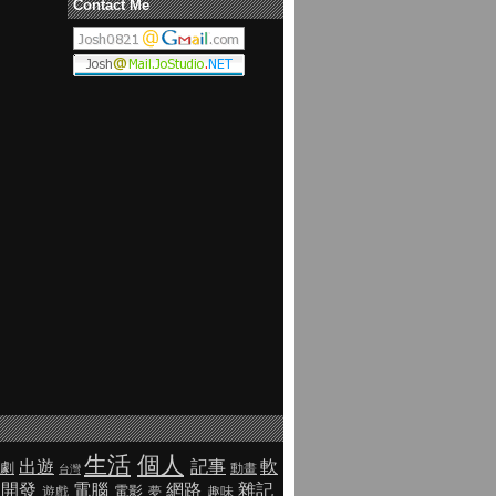
Contact Me
生活
個人
出遊
記事
軟
劇
動畫
台灣
開發
電腦
網路
雜記
電影
遊戲
夢
趣味