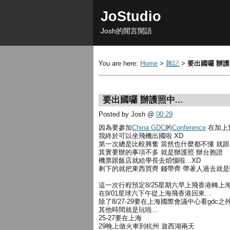
JoStudio
Josh的閒言閒語
You are here:
Home
>
雜記
>
要出國囉 辦護照
要出國囉 辦護照中...
Posted by Josh
@
00:29
因為要參加
China GDC
的
Conference
在加上
我終於可以坐飛機出國啦 XD
第一次總是比較興奮 當然也什麼都不懂 就
其實要辦的事項不多 就是辦護照 辦台胞證
機票跟飯店就給學長去煩惱啦...XD
剩下的就把東西買齊 錢帶齊 帶著人過去就是啦.
這一次行程預定8/25星期六早上飛香港轉上
在9/01星球六下午從上海飛香港回來...
除了8/27-29要在上海國際會議中心看gdc之
其他時間就是玩啦...
25-27要在上海
29晚上做火車到杭州 遊西湖兩天