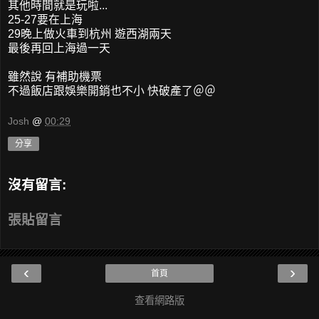
其他時間就是玩啦...
25-27要在上海
29晚上做火車到杭州 遊西湖兩天
最後再回上海過一天
雖然說 有補助機票
不過飯店跟娛樂開銷也不小 快破產了＠＠
Josh
@
00:29
分享
沒有留言:
張貼留言
‹
›
首頁
查看網路版