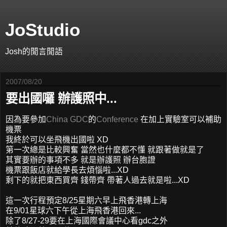
JoStudio
Josh的閒言閒語
2007/08/20
要出國囉 辦護照中...
因為要參加
China GDC
的
Conference
在加上實驗室可以補助
機票
我終於可以坐飛機出國啦 XD
第一次總是比較興奮 當然也什麼都不懂 就跟著做就是了
其實要辦的事項不多 就是辦護照 辦台胞證
機票跟飯店就給學長去煩惱啦...XD
剩下的就把東西買齊 錢帶齊 帶著人過去就是啦...XD
這一次行程預定8/25星期六早上飛香港轉上海
在9/01星球六下午從上海飛香港回來...
除了8/27-29要在上海國際會議中心看gdc之外