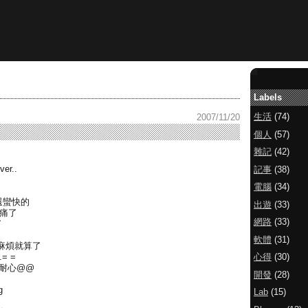
Labels
生活
(74)
2007/11/20
個人
(57)
雜記
(42)
r..
記事
(38)
電腦
(34)
定還蠻快的
出遊
(33)
就痛了
網路
(33)
了
軟體
(31)
麻煩就算了
心得
(30)
= =
沒耐心@@
開發
(28)
g
Lab
(15)