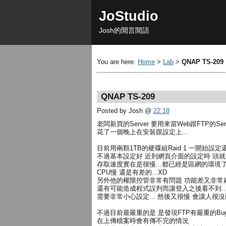
JoStudio
Josh的閒言閒語
You are here:
Home
>
Lab
>
QNAP TS-209
QNAP TS-209
Posted by Josh
@
22:18
老闆新買的Server 要用來當Web跟FTP的Serve
花了一個晚上在安裝跟設定上...
目前用兩顆1TB的硬碟組Raid 1 一開始設
不過基本設定好 近到網頁介面的設定時 頭
存取速度實在是很慢...都已經是區網的環境
CPU慢 還是有差的...XD
另外他的權限控管非常有問題 功能差又非常
還有可能造成程式誤判而讓登入之後看不到...
需要非常小心設定... 然後又很慢 會讓人很
不過目前最嚴重的是 是發現FTP有嚴重的Bu
在上傳檔案時會有傳不完的情況