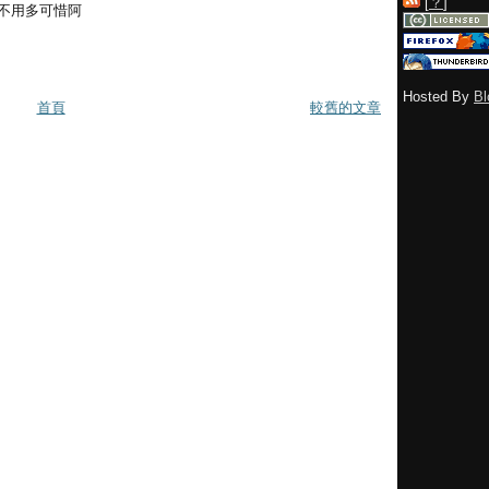
[
？
]
間 不用多可惜阿
Hosted By
Bl
首頁
較舊的文章