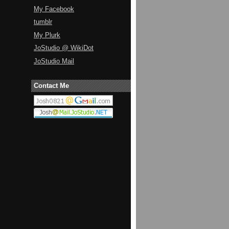
My Facebook
tumblr
My Plurk
JoStudio @ WikiDot
JoStudio Mail
Contact Me