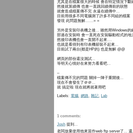
尤其是在檔案很大的時候 會在特定情況下斷
然後就算續傳 也會一直跳回續傳前的狀態
就會造成檔案傳不完 永遠在續傳中...
目前用很多不同電腦測了許多不同組的檔案
發現 此問題無解.......= =
另外是安裝印表機之後... 雖然用Window
部過在安裝時 會一直死在安裝驅動程式的地
然後印表機也會一直開不起來....
也就是看得到有印表機卻裝不起來...
目前試了兩台(都是HP的) 也是無解 @@
網頁的部份還沒測試...
等明天心情好在來努力看看吧...
--
檔案傳不完的問題 關掉一陣子重開後...
現在不會發生了＠＠...
就 搞定啦 現在就將就著用吧
Labels:
電腦
,
網路
,
雜記
,
Lab
1 comments:
Josh
提到...
老闆放棄使用他來當作web ftp server了.