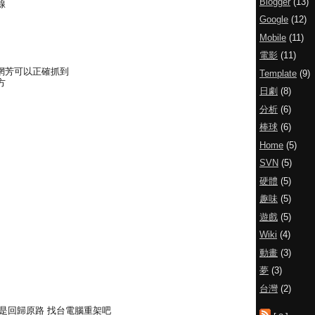
Blogger
(13)
線
Google
(12)
Mobile
(11)
電影
(11)
s的網芳可以正確抓到
Template
(9)
方
日劇
(8)
分析
(6)
棒球
(6)
Home
(5)
SVN
(5)
硬體
(5)
趣味
(5)
遊戲
(5)
Wiki
(4)
動畫
(3)
夢
(3)
台灣
(2)
.. 還是回歸原路 找台電腦重架吧