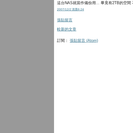
這台NAS就當作備份用... 畢竟有2TB的空
2007/12/2 清晨6:24
張貼留言
較新的文章
訂閱：
張貼留言 (Atom)