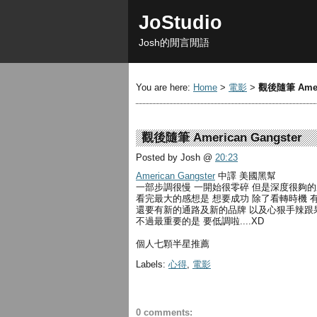
JoStudio
Josh的閒言閒語
You are here:
Home
>
電影
>
觀後隨筆 Ameri
觀後隨筆 American Gangster
Posted by Josh
@
20:23
American Gangster
中譯 美國黑幫
一部步調很慢 一開始很零碎 但是深度很夠
看完最大的感想是 想要成功 除了看轉時機 
還要有新的通路及新的品牌 以及心狠手辣跟果
不過最重要的是 要低調啦....XD
個人七顆半星推薦
Labels:
心得
,
電影
0 comments: