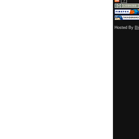
[
？
]
Hosted By
Bl