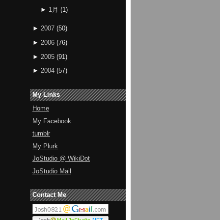
►
1月
(
1
)
►
2007
(
50
)
►
2006
(
76
)
►
2005
(
91
)
►
2004
(
57
)
My Links
Home
My Facebook
tumblr
My Plurk
JoStudio @ WikiDot
JoStudio Mail
Contact Me