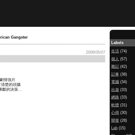
can Gangster
Labels
生活
(74)
2008/05/07
個人
(57)
雜記
(42)
記事
(38)
的劇情強片
電腦
(34)
有清楚的頭腦
斷的決策...
出遊
(33)
網路
(33)
軟體
(31)
心得
(30)
開發
(28)
Lab
(15)