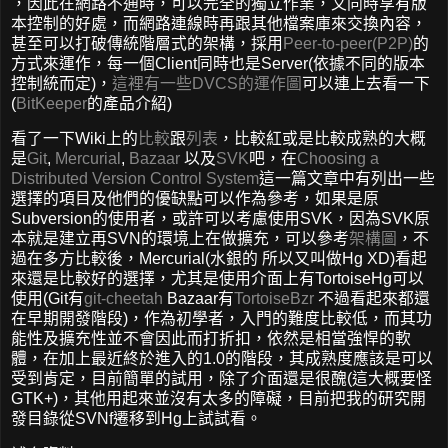
，因此在網路不通時，可以完全的獨立作業，又同時享有版
本控制的好處，而網路連線時再跟其他檔案庫來交換內容，
甚至可以打破傳統階層式的架構，採用
Peer-to-peer(P2P)
的
方式來運作，每一個Client同時也是Server(依據不同的版本
控制統而定)，
這裡有一些DVCS的運作圖
可以連上去看一下
(
BitKeeper
的產品介紹)
看了一下Wiki上的
比較
跟
列表
，比較紅或是比較成熟的大概
是
Git
,
Mercurial
,
Bazaar
以及
SVK
吧，在
Choosing a
Distributed Version Control System
這一篇文章中有列出一些
選擇的項目及他們的優缺點可以作為參考，如果是原
Subversion的使用者，或許可以考慮使用SVK，因為SVK原
本就是建立再SVN的環境上在做擴充，可以參考
架構圖
，不
過在多方比較後，Mercurial(水銀的 所以又叫做Hg XD)看起
來還是比較好的選擇，尤其是使用介面上有TortoiseHg可以
使用(Git有
git-cheetah
Bazaar有
TortoiseBzr
不過看起來都還
在早期開發階段)，作為初學者，入門的難度比較低，而其功
能性及擴充性並不會因此而打折扣，依然是相當強悍的軟
體，在加上最近終於進入的1.0的階段，其成熟度應該是可以
受到肯定，目前簡單的試用，除了介面還是很醜(這大概要怪
GTK+)，其他用起來並沒有太多的障礙，目前把我的研究開
發目錄從SVNf遷移到Hg上試試看。