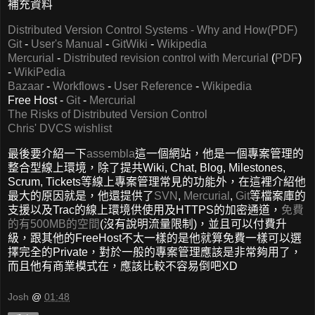
補充資料
Distributed Version Control Systems - Why and How(PDF)
Git
-
User's Manual
-
GitWiki
-
Wikipedia
Mercurial
-
Distributed revision control with Mercurial
(
PDF
)
-
WikiPedia
Bazaar
-
Workflows
-
User Reference
-
Wikipedia
Free Host -
Git
-
Mercurial
The Risks of Distributed Version Control
Chris' DVCS wishlist
最後要介紹一下
assembla
這一個網站，他是一個專案管理的
整合型線上環境，除了提共Wiki, Chat, Blog, Milestones,
Scrum, Tickets等線上專案管理常見的功能外，在這裡介紹他
最大的原因就是，他還提供了
SVN
,
Mercurial
,
Git
等檔案庫的
支援以及Trac的線上環境供使用及HTTPS的加密通道，
免費
的有500MB的空間
(沒有說明流量限制)，並且可以付費升
級，跟其他的FreeHost不太一樣的是他就算免費一樣可以選
擇完全的Private，對於一般的專案管理應該是非常夠用了，
而且他有商業模式在，應該比較不容易倒吧XD
Josh
@
01:48