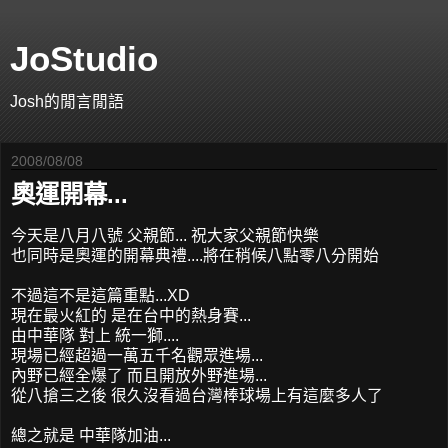
JoStudio
Josh的閒言閒語
2008/08/08
奧運開幕...
今天是八月八號 父親節... 祝大家父親節快樂
也同時是奧運的開幕典禮....將在稍候八點零八分開始
不過這不是這篇重點...XD
現在最火紅的 是在台中的熱身賽...
由中華隊 對上 統一獅....
現場已經超過一萬五千名觀眾進場...
內野已經全爆了 而且開放外野進場...
從八搶三之後 很久沒看過台灣棒球場上有這麼多人了
總之就是 中華隊加油...