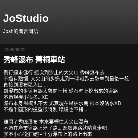
JoStudio
Josh的閒言閒語
2009/03/22
秀峰瀑布 菁桐車站
例行週末健行 這次到汐止的大尖山-秀峰瀑布去
不過有點懶..大尖山的步道走到一半就跑去騎車到最後一段
直接到瀑布區入口 ...
到瀑布的步道有跟太魯閣一樣 從石壁上挖出來的道路
不過規模小很多...XD
瀑布本身規模也不大 尤其現在是枯水期 根本沒啥水XD
不過半圓形的造型很特別 環境也不錯...
離開了秀峰瀑布 本來要轉往大尖山瀑布
不過在產業道路上迷了路... 既然迷路就隨意走吧
就不小心從石碇往十分瀑布上的路上出來