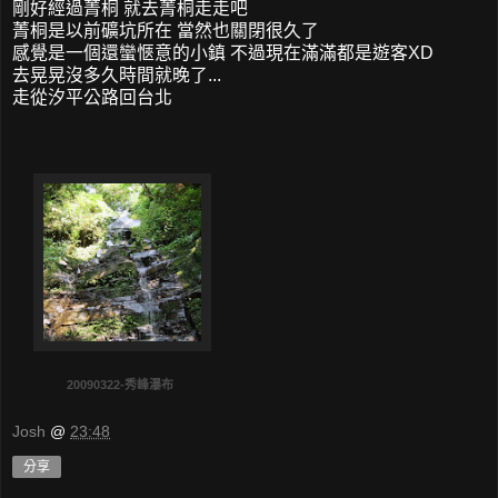
剛好經過菁桐 就去菁桐走走吧
菁桐是以前礦坑所在 當然也關閉很久了
感覺是一個還蠻愜意的小鎮 不過現在滿滿都是遊客XD
去晃晃沒多久時間就晚了...
走從汐平公路回台北
20090322-秀峰瀑布
Josh
@
23:48
分享