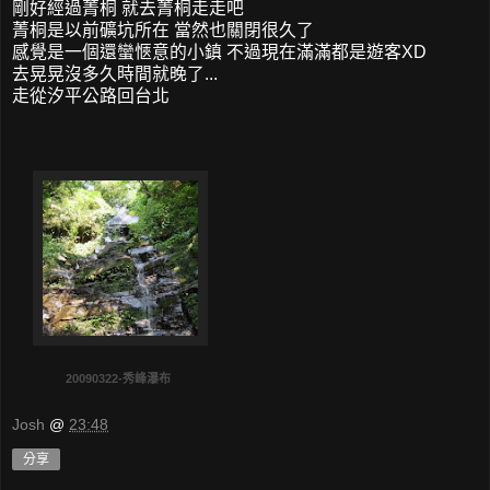
剛好經過菁桐 就去菁桐走走吧
菁桐是以前礦坑所在 當然也關閉很久了
感覺是一個還蠻愜意的小鎮 不過現在滿滿都是遊客XD
去晃晃沒多久時間就晚了...
走從汐平公路回台北
20090322-秀峰瀑布
Josh
@
23:48
分享