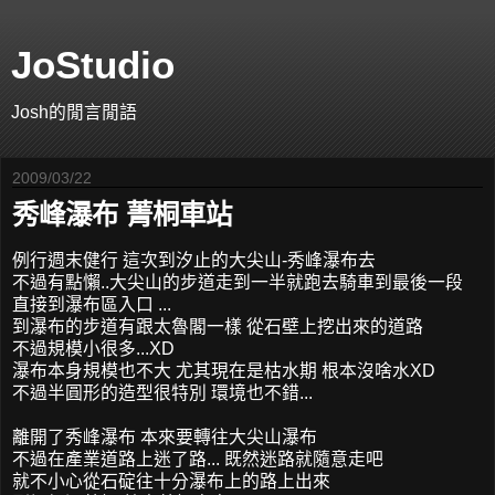
JoStudio
Josh的閒言閒語
2009/03/22
秀峰瀑布 菁桐車站
例行週末健行 這次到汐止的大尖山-秀峰瀑布去
不過有點懶..大尖山的步道走到一半就跑去騎車到最後一段
直接到瀑布區入口 ...
到瀑布的步道有跟太魯閣一樣 從石壁上挖出來的道路
不過規模小很多...XD
瀑布本身規模也不大 尤其現在是枯水期 根本沒啥水XD
不過半圓形的造型很特別 環境也不錯...
離開了秀峰瀑布 本來要轉往大尖山瀑布
不過在產業道路上迷了路... 既然迷路就隨意走吧
就不小心從石碇往十分瀑布上的路上出來