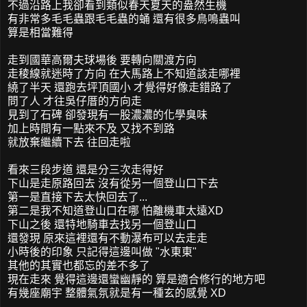
不過沿路上我卻看到類似春天夏天的盎然生機
有非常多毛毛蟲跟毛毛蟲的蛹 還有很多鳥鳴蟲叫
算是相當難得
走到國華高爾夫球場後 要轉向關渡方向
走稜線就迷時了方向 在大馬路上不知道該走哪裡
繞了半天 還跑去坪頂國小 才覺得好像走錯路了
問了人 才往吳仔厝的方向走
見到了石碑 卻發現有一股濃濃的化學臭味
加上時間有一點來不及 又找不到路
就放棄繼續下去 往回走啦
看來三段步道 還是分三次走得好
下山是走原路回去 沒有從另一個登山口下去
第一是直接下去太快回去了...
第二是我不知道登山口在哪 怕離機車太遠XD
下山之後 還特地騎車去找另一個登山口
還發現 原來這裡還有不動瀑布可以去走走
小時後的印象 只記得這邊叫做 "水東東"
其他的其實也都忘的差不多了
現在走來 覺得這邊還蠻幽靜的 算是適合修行的地方吧
有幾座廟宇 整體氣氛就是有一種玄的感覺 XD