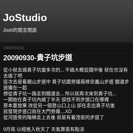
JoStudio
Josh的閒言閒語
2009/10/01
20090930-貴子坑步道
從小就去過貴子坑蠻多次的... 不過大概從國中後 就在也沒有
去過了吧
這次去是看親山步道中 貴子坑跟旁邊兩條忠義山步道 關渡步
道連在一起
想從貴子坑一路走到關渡去... 所以就再次來到貴子坑...
一開始在貴子坑內繞了半天 卻找不到步道口在哪裡
原本要放棄 改從另一個登山口上山 卻在走出貴子坑後
就發現步道口就在大門旁邊....XD
從河道旁的階梯走上去後 就是有著茂密的步道了
9月底 以經進入秋天了 天氣算是有點涼