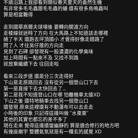
不過沿路上我卻看到類似春天夏天的盎然生機
有非常多毛毛蟲跟毛毛蟲的蛹 還有很多鳥鳴蟲叫
算是相當難得
走到國華高爾夫球場後 要轉向關渡方向
走稜線就迷時了方向 在大馬路上不知道該走哪裡
繞了半天 還跑去坪頂國小 才覺得好像走錯路了
問了人 才往吳仔厝的方向走
見到了石碑 卻發現有一股濃濃的化學臭味
加上時間有一點來不及 又找不到路
就放棄繼續下去 往回走啦
看來三段步道 還是分三次走得好
下山是走原路回去 沒有從另一個登山口下去
第一是直接下去太快回去了...
第二是我不知道登山口在哪 怕離機車太遠XD
下山之後 還特地騎車去找另一個登山口
還發現 原來這裡還有不動瀑布可以去走走
小時後的印象 只記得這邊叫做 "水東東"
其他的其實也都忘的差不多了
現在走來 覺得這邊還蠻幽靜的 算是適合修行的地方吧
有幾座廟宇 整體氣氛就是有一種玄的感覺 XD