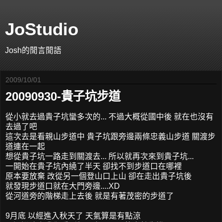
JoStudio
Josh的閒言閒語
2009/10/01
20090930-貴子坑步道
從小就去過貴子坑蠻多次的... 不過大概從國中後 就在也沒有
去過了吧
這次去是看親山步道中 貴子坑跟旁邊兩條忠義山步道 關渡步
道連在一起
想從貴子坑一路走到關渡去... 所以就再次來到貴子坑...
一開始在貴子坑內繞了半天 卻找不到步道口在哪裡
原本要放棄 改從另一個登山口上山 卻在走出貴子坑後
就發現步道口就在大門旁邊....XD
從河道旁的階梯走上去後 就是有著茂密的步道了
9月底 以經進入秋天了 天氣算是有點涼