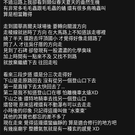
不過沿路上我卻看到類似春天夏天的盎然生機
有非常多毛毛蟲跟毛毛蟲的蛹 還有很多鳥鳴蟲叫
算是相當難得
走到國華高爾夫球場後 要轉向關渡方向
走稜線就迷時了方向 在大馬路上不知道該走哪裡
繞了半天 還跑去坪頂國小 才覺得好像走錯路了
問了人 才往吳仔厝的方向走
見到了石碑 卻發現有一股濃濃的化學臭味
加上時間有一點來不及 又找不到路
就放棄繼續下去 往回走啦
看來三段步道 還是分三次走得好
下山是走原路回去 沒有從另一個登山口下去
第一是直接下去太快回去了...
第二是我不知道登山口在哪 怕離機車太遠XD
下山之後 還特地騎車去找另一個登山口
還發現 原來這裡還有不動瀑布可以去走走
小時後的印象 只記得這邊叫做 "水東東"
其他的其實也都忘的差不多了
現在走來 覺得這邊還蠻幽靜的 算是適合修行的地方吧
有幾座廟宇 整體氣氛就是有一種玄的感覺 XD