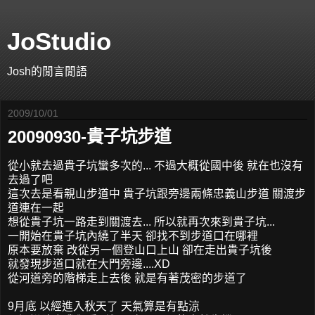
JoStudio
Josh的閒言閒語
2009/10/01
20090930-貴子坑步道
從小就去過貴子坑蠻多次的... 不過大概從國中後 就在也沒有
去過了吧
這次去是看親山步道中 貴子坑跟旁邊兩條忠義山步道 關渡步
道連在一起
想從貴子坑一路走到關渡去... 所以就再次來到貴子坑...
一開始在貴子坑內繞了半天 卻找不到步道口在哪裡
原本要放棄 改從另一個登山口上山 卻在走出貴子坑後
就發現步道口就在大門旁邊....XD
從河道旁的階梯走上去後 就是有著茂密的步道了
9月底 以經進入秋天了 天氣算是有點涼