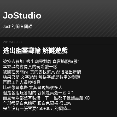
JoStudio
Josh的閒言閒語
2013/06/08
逃出幽靈郵輪 解謎遊戲
被拉去參加 "逃出幽靈郵輪 真實逃脫遊戲"
本來以為會像真的玩遊戲一樣
被關在房間內 真的去找道具 然後逃出房間
結果只是 文字遊戲 解拼字或是數字的謎題
再跟工作人員換道具
比較像是桌遊 尤其是現場很多人
但是各組玩各組的 就像是桌遊一般 XD
而且現場都沒有裝潢一下 一點都不像幽靈船 XD
全部都是白色牆壁 跟白色隔板 很Low
完全沒有一張票要450+30元的價值....