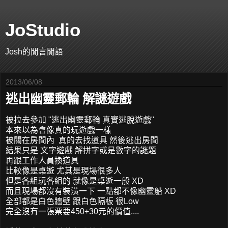
JoStudio
Josh的閒言閒語
2013/06/08
逃出幽靈郵輪 解謎遊戲
被拉去參加 "逃出幽靈郵輪 真實逃脫遊戲"
本來以為會像真的玩遊戲一樣
被關在房間內 真的去找道具 然後逃出房間
結果只是 文字遊戲 解拼字或是數字的謎題
再跟工作人員換道具
比較像是桌遊 尤其是現場很多人
但是各組玩各組的 就像是桌遊一般 XD
而且現場都沒有裝潢一下 一點都不像幽靈船 XD
全部都是白色牆壁 跟白色隔板 很Low
完全沒有一張票要450+30元的價值....