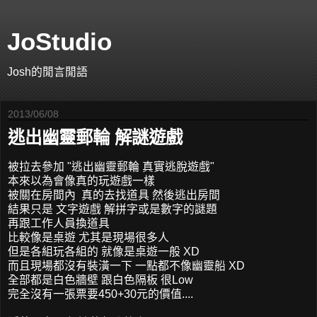
JoStudio
Josh的閒言閒語
2013/06/08
逃出幽靈郵輪 解謎遊戲
被拉去參加 "逃出幽靈郵輪 真實逃脫遊戲"
本來以為會像真的玩遊戲一樣
被關在房間內 真的去找道具 然後逃出房間
結果只是 文字遊戲 解拼字或是數字的謎題
再跟工作人員換道具
比較像是桌遊 尤其是現場很多人
但是各組玩各組的 就像是桌遊一般 XD
而且現場都沒有裝潢一下 一點都不像幽靈船 XD
全部都是白色牆壁 跟白色隔板 很Low
完全沒有一張票要450+30元的價值....