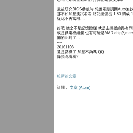
最後研究BIOS參數時 想說電壓調回Auto無
那不如加壓測試看看 將記憶體從 1.50 調成 1.
從此不再當機....
好吧 總之不是記憶體爛 就是主機板線路有問
或是供電模組爛 也有可能是AMD chip的memory
懶的比對了...
----
20161108
還是當機了 加壓不夠嗎 QQ
降頻跑看看?
較新的文章
訂閱：
文章 (Atom)