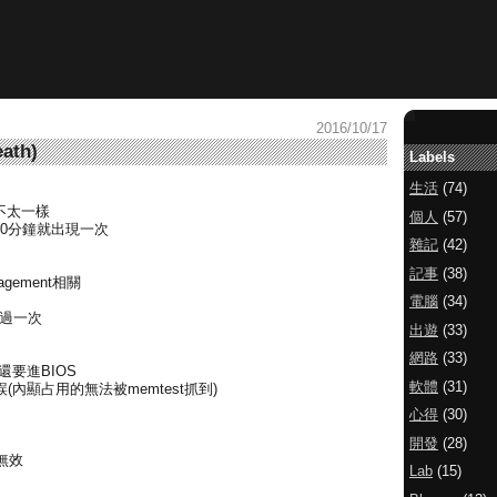
2016/10/17
ath)
Labels
生活
(74)
不太一樣
個人
(57)
看10分鐘就出現一次
雜記
(42)
記事
(38)
gement相關
電腦
(34)
貨過一次
出遊
(33)
網路
(33)
還要進BIOS
軟體
(31)
誤(內顯占用的無法被memtest抓到)
心得
(30)
開發
(28)
都無效
Lab
(15)