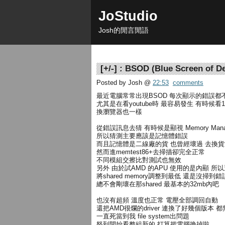
JoStudio
Josh的閒言閒語
[
+/-
] :
BSOD (Blue Screen of De
Posted by Josh
@
22:53
comments
最近電腦常常出現BSOD 每次顯示的錯誤都
尤其是在看youtube時 最容易發生 有時候
換瀏覽器也一樣
從錯誤訊息去猜 有時候是顯視 Memory Mana
所以猜測主要應該是記憶體錯誤
而且記憶體是二線廠的貨 也曾經壞過 去換
然而進memtest86+去掃描卻完全正常
不同模組交擦比對測試也無效
另外 由於試AMD 的APU 使用的是內顯 所以
將shared memory調整到最低 還是沒掃到錯
總不會剛壞在那shared 最基本的32mb內吧
也沒有超頻 溫度也正常 電壓全部調回自動
還把AMD很爛的driver 連換了好幾個版本 
一直死當到我 file system出問題
怒到開始看整組新的 打算把電腦換掉啦