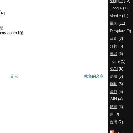
Blogger
(13)
Google
(12)
效
51
Mobile
(11)
電影
(11)
題
Template
(9)
 control爛
日劇
(8)
分析
(6)
棒球
(6)
Home
(5)
SVN
(5)
首頁
較舊的文章
硬體
(5)
趣味
(5)
遊戲
(5)
Wiki
(4)
動畫
(3)
夢
(3)
台灣
(2)