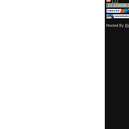
[
？
]
Hosted By
Bl