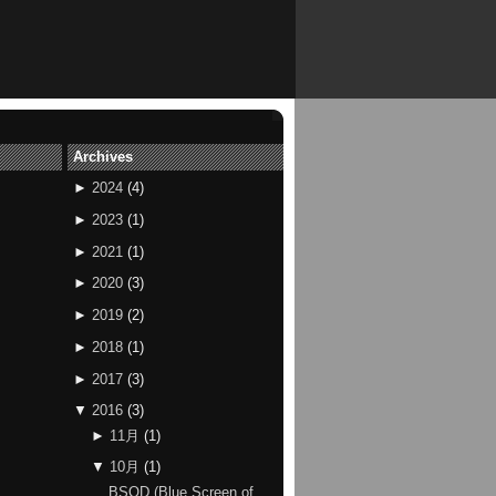
Archives
►
2024
(
4
)
►
2023
(
1
)
►
2021
(
1
)
►
2020
(
3
)
►
2019
(
2
)
►
2018
(
1
)
►
2017
(
3
)
▼
2016
(
3
)
►
11月
(
1
)
▼
10月
(
1
)
BSOD (Blue Screen of