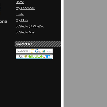
Home
My Facebook
tumblr
My Plurk
ogger
JoStudio @ WikiDot
JoStudio Mail
Contact Me